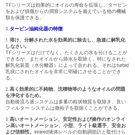
求
TFシリーズは効果的にオイルの寿命を拡張し、タービン
をおよび損傷からの潤滑システムを備えている他の機械
し
類を保護できる。
な
タービン油純化器の特徴
3.
さ
溶け、分解された水を効果的に除去し、急速に解乳化
1.
しなさい。
い
TFシリーズはだけでなく、たくさんの水を分けることが
できるが、またオイルから跡水を取除く。特になされた
解乳化装置（水分離器）によって合われる。それはturbid
地
乳状にされたオイルを非常に明確にさせることができ
る。
図
高く効果的に不純物、沈積物等のようなオイルの問題
2.
を浄化するため。
PRIVACY
自動後流ろ過システムは多量の粒状物質を取除き、良い
フィルター システムは微粒子を取除くことができる。
POLICY
高いオートメーション、安定性および操作のオンライ
3.
ン高いオートメーション、小型、ライト級選手、安全お
よび信頼性。
inrared液体レベルの自動調節計と取付けら