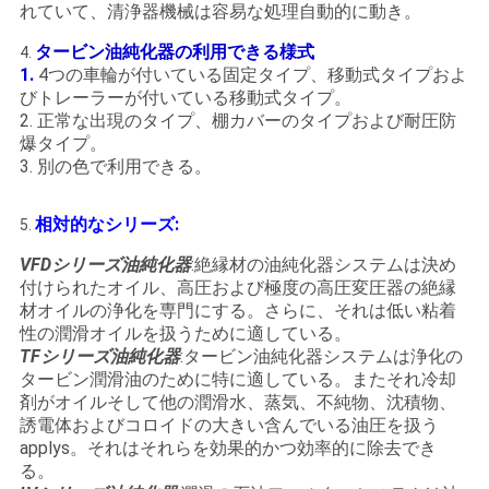
れていて、清浄器機械は容易な処理自動的に動き。
タービン油純化器の利用できる様式
4.
1.
4つの車輪が付いている固定タイプ、移動式タイプおよ
びトレーラーが付いている移動式タイプ。
2. 正常な出現のタイプ、棚カバーのタイプおよび耐圧防
爆タイプ。
3. 別の色で利用できる。
相対的なシリーズ:
5.
VFDシリーズ油純化器
:絶縁材の油純化器システムは決め
付けられたオイル、高圧および極度の高圧変圧器の絶縁
材オイルの浄化を専門にする。さらに、それは低い粘着
性の潤滑オイルを扱うために適している。
TFシリーズ
油純化器
:タービン油純化器システムは浄化の
タービン潤滑油のために特に適している。またそれ冷却
剤がオイルそして他の潤滑水、蒸気、不純物、沈積物、
誘電体およびコロイドの大きい含んでいる油圧を扱う
applys。それはそれらを効果的かつ効率的に除去でき
る。