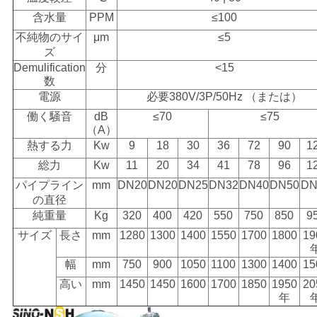
含水量
PPM
≤100
不純物のサイ
μm
≤5
ズ
Demulification
分
<15
数
電源
必要380V/3P/50Hz （または）
働く騒音
dB
≤70
≤75
（A）
熱する力
Kw
9
18
30
36
72
90
1
総力
Kw
11
20
34
41
78
96
1
パイプライン
mm
DN20
DN20
DN25
DN32
DN40
DN50
DN
の直径
純重量
Kg
320
400
420
550
750
850
9
サイズ
長さ
mm
1280
1300
1400
1550
1700
1800
19
幅
mm
750
900
1050
1100
1300
1400
15
高い
mm
1450
1450
1600
1700
1850
1950
20
年