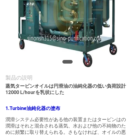
質
管
理
私
達
に
製品の説明
連
蒸気タービンオイルは円滑油の油純化器の低い負荷設計
12000 L/hourを乳状にした
絡
し
1.Turbine油純化器の塗布
な
潤滑システム必要性がある他の装置またはタービンはの
潤滑はそれと混合される蒸気、水および他の不純物のた
さ
めに頻繁に取り替えられる。さもなければ、オイルの悪