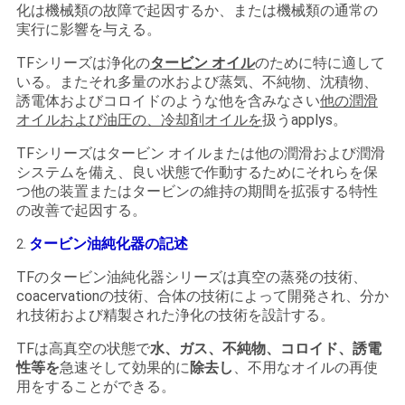
化は機械類の故障で起因するか、または機械類の通常の
い
実行に影響を与える。
TFシリーズは浄化の
タービン オイル
のために特に適して
いる。またそれ多量の水および蒸気、不純物、沈積物、
ニ
誘電体およびコロイドのような他を含みなさい
他の潤滑
オイルおよび油圧の、冷却剤オイルを
扱うapplys。
ュ
TFシリーズはタービン オイルまたは他の潤滑および潤滑
ー
システムを備え、良い状態で作動するためにそれらを保
つ他の装置またはタービンの維持の期間を拡張する特性
ス
の改善で起因する。
タービン油純化器の記述
2.
引
TFのタービン油純化器シリーズは真空の蒸発の技術、
用
coacervationの技術、合体の技術によって開発され、分か
れ技術および精製された浄化の技術を設計する。
を
TFは高真空の状態で
水、ガス、不純物、コロイド、誘電
要
性等を
急速そして効果的に
除去し
、不用なオイルの再使
用をすることができる。