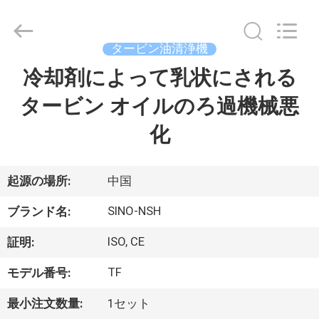
-
2026
Sino-
NSH
Oil
タービン油清浄機
Purifier
Manufacture
冷却剤によって乳状にされる
家
Co.,
Ltd.
All
タービン オイルのろ過機械悪
Rights
Reserved.
プ
化
ロ
ダ
起源の場所:
中国
ク
SINO-NSH
ブランド名:
ト
ISO, CE
証明:
TF
モデル番号:
私
最小注文数量:
1セット