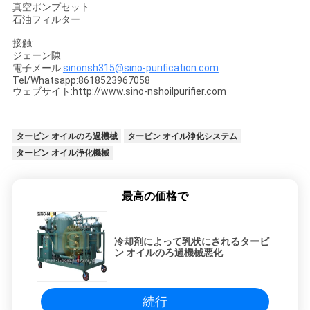
真空ポンプセット
石油フィルター
接触:
ジェーン陳
電子メール:
sinonsh315@sino-purification.com
Tel/Whatsapp:8618523967058
ウェブサイト:http://www.sino-nshoilpurifier.com
タービン オイルのろ過機械
タービン オイル浄化システム
タービン オイル浄化機械
最高の価格で
冷却剤によって乳状にされるタービ
ン オイルのろ過機械悪化
続行