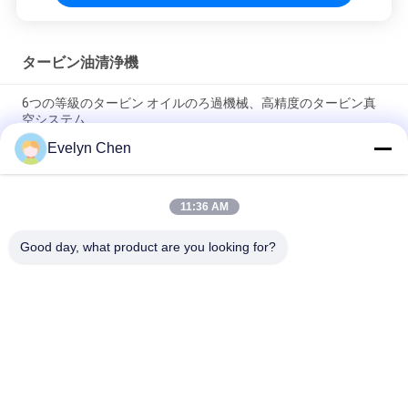
タービン油清浄機
6つの等級のタービン オイルのろ過機械、高精度のタービン真
空システム
Evelyn Chen
真空のタービン オイルの再生システム高性能をリサイクルする
オイル
11:36 AM
低雑音発電所のタービン油純化器の湿気の粒子の取り外し600-
18000L/H
Good day, what product are you looking for?
人気カテゴリ
すべて
真空油清浄機
絶縁材の油純化器
変圧器の油純化器
遠心油純化器