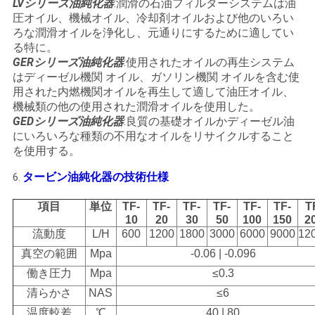
LVシリーズ
油純化器
:潤滑の石油フィルターシステムは油
圧オイル、機械オイル、冷却剤オイルおよび他のいろい
ろな潤滑オイルを浄化し、元通りにするために適してい
る特に。
GERシリーズ
油純化器
:使用されたオイルの再生システム
はディーゼル機関 オイル、ガソリン機関 オイルを含む使
用された内燃機関オイルを再生して適して油圧オイル、
機械類の他の使用された潤滑オイルを使用した。
GEDシリーズ
油純化器
:良質の基礎オイルかディーゼル油
にいろいろな種類の不用なオイルをリサイクルすること
を使用する。
タービン油純化器の技術仕様
6.
項目
単位
TF-
TF-
TF-
TF-
TF-
TF-
T
10
20
30
50
100
150
2
流動度
L/H
600
1200
1800
3000
6000
9000
12
真空の範囲
Mpa
-0.06 | -0.096
働き圧力
Mpa
≤0.3
清らかさ
NAS
≤6
温度較差
℃
40 | 80