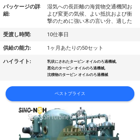
達
パッケージの詳
湿気への長距離の海貨物交通機関お
に
細:
よび変更の気候、よい抵抗および衝
撃のために強い木の言い分、適した
つ
受渡し時間:
10仕事日
い
て
供給の能力:
1ヶ月あたりの50セット
,
ハイライト:
乳状にされたタービン オイルのろ過機械
,
悪化のタービン オイルのろ過機械
工
沈積物のタービン オイルのろ過機械
場
ベストプライス
旅
行
品