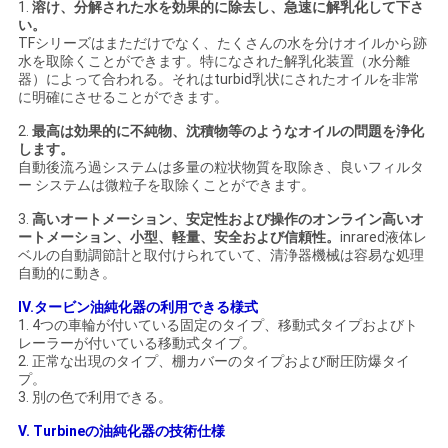
求
1.
溶け、分解された水を効果的に除去し、急速に解乳化して下さ
い。
し
TFシリーズはまただけでなく、たくさんの水を分けオイルから跡
水を取除くことができます。特になされた解乳化装置（水分離
な
器）によって合われる。それはturbid乳状にされたオイルを非常
に明確にさせることができます。
さ
2.
最高は効果的に不純物、沈積物等のようなオイルの問題を浄化
します。
い
自動後流ろ過システムは多量の粒状物質を取除き、良いフィルタ
ー システムは微粒子を取除くことができます。
3.
高いオートメーション、安定性および操作のオンライン高いオ
地
ートメーション、小型、軽量、安全および信頼性。
inrared液体レ
ベルの自動調節計と取付けられていて、清浄器機械は容易な処理
図
自動的に動き。
IV.タービン油純化器の利用できる様式
1.
4つの車輪が付いている固定のタイプ、移動式タイプおよびト
PRIVACY
レーラーが付いている移動式タイプ。
2.
正常な出現のタイプ、棚カバーのタイプおよび耐圧防爆タイ
POLICY
プ。
3.
別の色で利用できる。
V. Turbineの油純化器の技術仕様