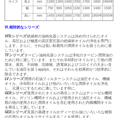
サイズ
長さ
mm
1280
1300
1400
1550
1700
1800
1900年
幅
mm
750
900
1050
1100
1300
1400
1500
高い
mm
1450
1450
1600
1700
1850
1950年
2050年
VI.相対的なシリーズ:
VFDシリーズ
:絶縁材の油純化器システムは決め付けられたオイ
ル、高圧および極度の高圧変圧器の絶縁材オイルの浄化を専門に
します。さらに、それは低い粘着性の潤滑オイルを扱うために適
しています。
TFシリーズ
:タービン油純化器システムは浄化のタービン潤滑油の
ために特に適しています。またそれ冷却剤がオイルそして他の潤
滑水、蒸気、不純物、沈積物、誘電体およびコロイドの大きい含
んでいる油圧を扱うapplys。それはそれらを効果的かつ効率的に
除去できます。
LVシリーズ
:潤滑の石油フィルター システムは油圧オイル、機械
オイル、冷却剤オイルおよび他のいろいろな潤滑オイルを浄化
し、元通りにするために適しています特に。
GERシリーズ
:使用されたオイルの再生システムはディーゼル機関
オイル、ガソリン機関オイルおよび使用された油圧オイル、機械
類の他の使用された潤滑オイルを含む使用された内燃機関オイル
を再生して適しています。
GEDシリーズ
:良質の基礎オイルかディーゼル油にいろいろな種類
の不用なオイルをリサイクルすることを使用します。