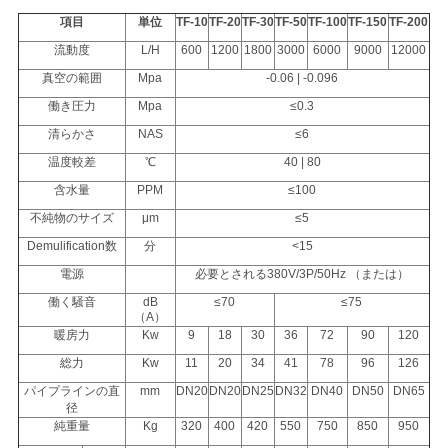
項目
単位
TF-10
TF-20
TF-30
TF-50
TF-100
TF-150
TF-200
流動度
L/H
600
1200
1800
3000
6000
9000
12000
真空の範囲
Mpa
-0.06 | -0.096
働き圧力
Mpa
≤0.3
清らかさ
NAS
≤6
温度較差
℃
40 | 80
含水量
PPM
≤100
不純物のサイズ
μm
≤5
Demulification数
分
<15
電源
必要とされる380V/3P/50Hz （または）
働く騒音
dB
≤70
≤75
（A）
暖房力
Kw
9
18
30
36
72
90
120
総力
Kw
11
20
34
41
78
96
126
パイプラインの直
mm
DN20
DN20
DN25
DN32
DN40
DN50
DN65
径
純重量
Kg
320
400
420
550
750
850
950