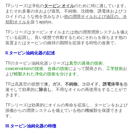
TFシリーズは浄化の
タービン オイル
のために特に適しています。
い
またそれ多量の水および蒸気、不純物、沈積物、誘電体およびコ
ロイドのような他を含みなさい
他の潤滑オイルおよび油圧の、冷
却剤オイルを
扱うapplys。
ニ
TFシリーズはタービン オイルまたは他の潤滑潤滑システムを備え
ている起因し、良い状態で作動するためにそれらを保ちます他の
ュ
装置またはタービンの維持の期間を拡張する特性の改善で。
ー
II.タービン油純化器の記述
TFのタービン油純化器シリーズは
真空の蒸発の技術
、
ス
coacervationの技術
、
合体の技術
によって開発され、
工学技術
お
よび
精製された浄化の技術を分けます
。
TFは高真空の状態で
水、ガス、不純物、コロイド、誘電体等を
急
引
速そして効果的に
除去し
、不用なオイルの再使用をすることがで
きます。
用
TFシリーズは効果的にオイルの寿命を拡張し、タービンをおよび
を
損傷からの潤滑システムを備えている他の機械類を保護できま
す。
要
III.タービン油純化器の特徴