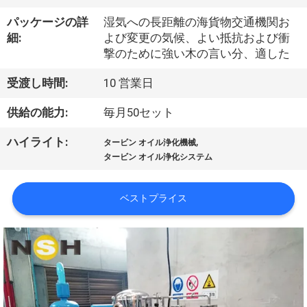
達
パッケージの詳
湿気への長距離の海貨物交通機関お
に
細:
よび変更の気候、よい抵抗および衝
つ
撃のために強い木の言い分、適した
い
受渡し時間:
10 営業日
て
供給の能力:
毎月50セット
,
ハイライト:
タービン オイル浄化機械
工
タービン オイル浄化システム
場
ベストプライス
旅
行
品