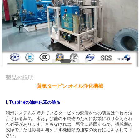
質
管
理
私
達
に
製品の説明
連
蒸気タービン オイル浄化機械
絡
I. Turbineの油純化器の塗布
し
潤滑システムを備えているタービンの潤滑か他の装置はそれと混
合される蒸気、水および他の不純物のために頻繁に取り替えられ
な
る必要があります。さもなければ、悪化に起因するか、機械類の
故障でまたは影響を与えます機械類の通常の実行に油をさして下
さ
さい。