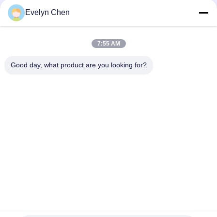
Evelyn Chen
真空のタービン オイルの再生システム高性能をリサイクルする
オイル
7:55 AM
低雑音発電所のタービン油純化器の湿気の粒子の取り外し600-
18000L/H
Good day, what product are you looking for?
人気カテゴリ
すべて
真空油清浄機
絶縁材の油純化器
変圧器の油純化器
遠心油純化器
変圧器オイルのろ過
潤滑油の清浄器
機械
油圧オイルのろ過機
タービン油清浄機
械