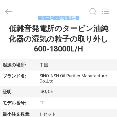
-
2026
Sino-
NSH
Oil
タービン油清浄機
Purifier
Manufacture
低雑音発電所のタービン油純
家
Co.,
Ltd.
All
化器の湿気の粒子の取り外し
Rights
Reserved.
プ
600-18000L/H
ロ
起源の場所:
中国
ダ
SINO-NSH Oil Purifier Manufacture
ク
ブランド名:
Co.,Ltd
ト
ISO, CE
証明:
TF
モデル番号:
私
最小注文数量:
1 セット