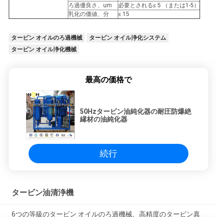
求
ろ過優良さ、um
必要とされる≤ 5 （または1-5）
乳化の価値、分
≤ 15
し
な
タービン オイルのろ過機械
タービン オイル浄化システム
タービン オイル浄化機械
さ
い
最高の価格で
地
50Hzタービン油純化器の耐圧防爆絶
縁材の油純化器
図
続行
PRIVACY
POLICY
タービン油清浄機
6つの等級のタービン オイルのろ過機械、高精度のタービン真