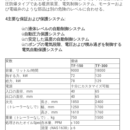
圧防爆タイプである暖房装置、電気制御システム、モーターおよ
い
び電磁弁のような部品は別の危険のレベルに合わせる。
4主要な保証および保護システム:
ニ
üの
液体レベルの自動制御システム
ü
自動圧力保護システム
ュ
üの
安定した温度の自動制御システム
üの
ポンプの電気段階、電圧および積み過ぎを制御する
電気自動保護システム
ー
変数
価値
ス
TF-150
TF-300
容量、リットル/時間
9000
18000
熱する力、kW
72
120
総力、kW
78
129
引
電源
十分にカスタマイズ可能
入口の直径、mm
40
65
用
出口の直径、mm
40
65
次元
長さ、mm
1850
2400
を
（トレーラーなしで）
幅、mm
1250
1700
高さ、mm
1610
1760
要
重量（トレーラーなしで）、kg
750
1500
処理されたオイルSpec
含水量、PPM
≤ 100
清潔（NAS 1638）
≤ 6