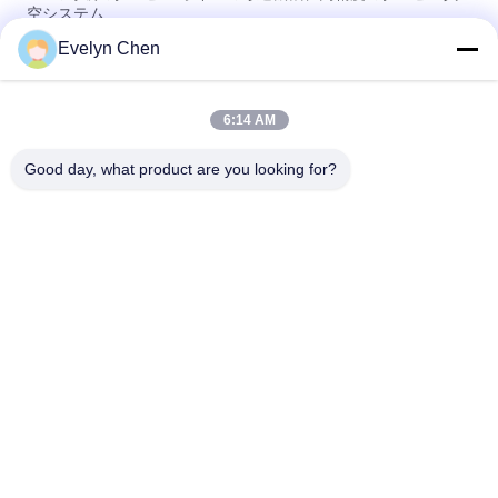
空システム
Evelyn Chen
真空のタービン オイルの再生システム高性能をリサイクルする
オイル
6:14 AM
低雑音発電所のタービン油純化器の湿気の粒子の取り外し600-
18000L/H
Good day, what product are you looking for?
人気カテゴリ
すべて
真空油清浄機
絶縁材の油純化器
変圧器の油純化器
遠心油純化器
変圧器オイルのろ過
潤滑油の清浄器
機械
油圧オイルのろ過機
タービン油清浄機