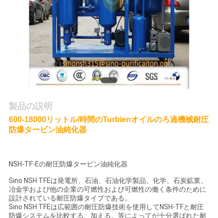
質
管
理
私
達
製品の説明
に
600-18000リットル/時間のTurbienオイルのろ過機械耐圧
防爆タービン油純化器
連
絡
NSH-TF-Eの耐圧防爆タービン油純化器
し
Sino NSH TFEは発電所、石油、石油化学製品、化学、石炭鉱業、
冶金学および他の企業の可燃性および可燃性の働く条件のために
な
設計されている耐圧防爆タイプである。
Sino NSH TFEは広範囲の耐圧防爆技術を使用してNSH-TFと耐圧
さ
防爆システムを比較する、加える。等によってが十分選ばれた耐