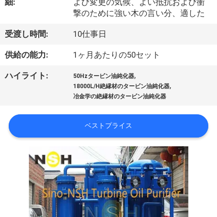
達
細:
よび変更の気候、よい抵抗および衝
撃のために強い木の言い分、適した
に
受渡し時間:
10仕事日
つ
い
供給の能力:
1ヶ月あたりの50セット
て
,
ハイライト:
50Hzタービン油純化器
,
18000L/H絶縁材のタービン油純化器
冶金学の絶縁材のタービン油純化器
工
ベストプライス
場
旅
行
品