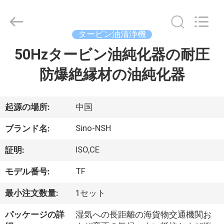
-
2026
Sino-
NSH
Oil
タービン油清浄機
Purifier
Manufacture
50Hzタービン油純化器の耐圧
家
Co.,
Ltd.
All
防爆絶縁材の油純化器
Rights
Reserved.
プ
ロ
起源の場所:
中国
ダ
Sino-NSH
ブランド名:
ク
ISO,CE
証明:
ト
TF
モデル番号:
最小注文数量:
1セット
私
パッケージの詳
湿気への長距離の海貨物交通機関お