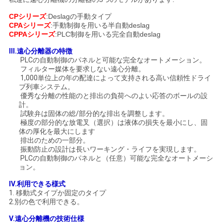
求
CPシリーズ
:Deslagの手動タイプ
し
CPAシリーズ
:手動制御を用いる半自動deslag
CPPAシリーズ
:PLC制御を用いる完全自動deslag
な
III.
遠心分離器の
特徴
さ
PLCの自動制御のパネルと可能な完全なオートメーション。
フィルター媒体を要求しない遠心分離。
い
1,000単位上の年の配達によって支持される高い信頼性ドライ
ブ列車システム。
優秀な分離の性能のと排出の負荷へのよい応答のボールの設
計。
地
試験弁は固体の総/部分的な排出を調整します。
極度の部分的な放電叉（選択）は液体の損失を最小にし、固
体の厚化を最大にします
図
排出のための一部分。
振動防止の設計は長いワーキング・ライフを実現します。
PLCの自動制御のパネルと（任意）可能な完全なオートメーシ
PRIVACY
ョン。
POLICY
IV.利用できる様式
1.
移動式タイプか固定のタイプ
2.別の色で利用できる。
V.遠心分離機の技術仕様