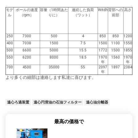
モデ
ボールの速度
容量（1時間あた
連続した負荷
Witdh
背部への
高さ
ル
（rpm）
りに）
（ワット）
前部
250
7300
500
4
850
850
1200
400
7038
1500
7.5
1500
1100
1550
500
6600
5000
15.5
1772
1500
1855
550
6200
8000
18.5
1970
1560
1970
年
年
700
4500
35000
55
2097
1897
2384
年
より多くの細部は連絡します私達に喜びます。
遠心ろ過装置
遠心円滑油の石油フィルター
遠心油分離器
最高の価格で