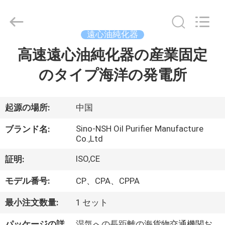
-
2026
Sino-
NSH
Oil
遠心油純化器
Purifier
Manufacture
高速遠心油純化器の産業固定
家
Co.,
Ltd.
All
のタイプ海洋の発電所
Rights
Reserved.
プ
ロ
起源の場所:
中国
ダ
Sino-NSH Oil Purifier Manufacture
ブランド名:
Co.,Ltd
ク
ISO,CE
証明:
ト
モデル番号:
CP、CPA、CPPA
私
最小注文数量:
1 セット
パッケージの詳
湿気への長距離の海貨物交通機関お