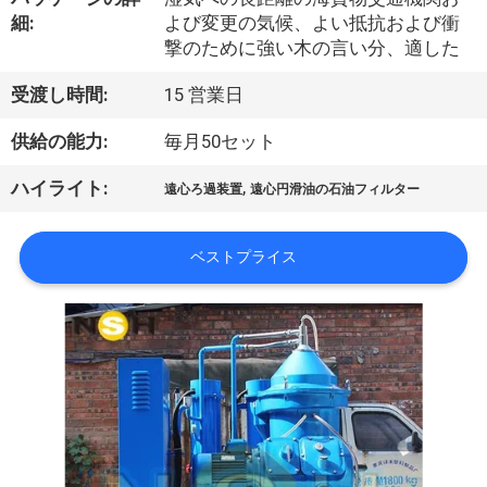
達
細:
よび変更の気候、よい抵抗および衝
に
撃のために強い木の言い分、適した
つ
受渡し時間:
15 営業日
い
供給の能力:
毎月50セット
て
,
ハイライト:
遠心ろ過装置
遠心円滑油の石油フィルター
工
ベストプライス
場
旅
行
品