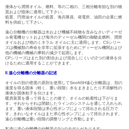
液体から潤滑オイル、燃料、等の二相の、三相分離有効な別の物
い
質および固体に適用して下さい。
処置、円滑油オイルの処置、海兵隊員、発電所、油田の企業に燃
料を供給して下さい。
ニ
遠心分離機の分離器は水および機械不純物を含みなさいディーゼ
ル発電機セットおよび海洋のディーゼル機関の御馳走燃料、潤滑
ュ
オイルおよび他のミネラル オイルに主に適用します。CSシリー
ズは機械類の寿命を非常に拡張するためにディーゼル機関および
ー
他の機械の機械の摩耗の減少で起因します。
CPシリーズはまた別の割合および混合しにくいの2つの液体を分
ス
けるために適用することができます。
II.
遠心分離機の分離器の
記述
引
オイルの別の密度の原則を使用してSinoNSH遠心分離器は、別の
速度を得る固体（軽く、重い段階）水をまきましたり不溶解性の
液体か固体粒子を分けます。
用
暖房装置を通って得ることの後で、オイルの粘着性は下がりま
す。それからそれは閉鎖したラインのシステムを通して入れられ
を
ます。重い液体段階は求心性ポンプによって排出される圧力で
す。きれいなオイルはまた求心性ポンプによって排出されます。
要
遠心分離機は重い段階の調整リングと作動します。
私達に遠心分離機の分離器の3つのモデルがあります: