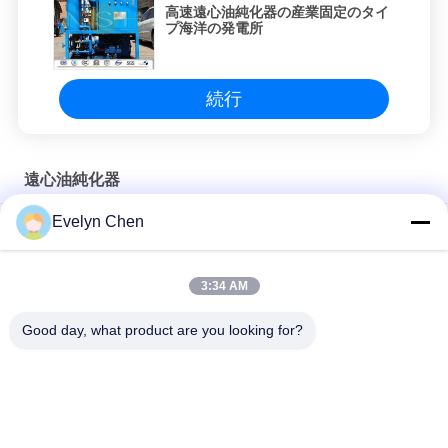
高速遠心油純化器の産業固定のタイ
プ海洋の発電所
続行
遠心油純化器
Evelyn Chen
CPA-1000 ディスク遠心分離機 1000L/H 燃料と潤滑油浄化機
最大6000L/Hで燃料油から水、スラッジ、固体汚染物質を除去
3:34 AM
注文色遠心オイルのろ過システム水不純物の取り外し
Good day, what product are you looking for?
人気カテゴリ
すべて
真空油清浄機
絶縁材の油純化器