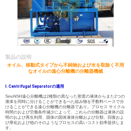
質
管
理
私
製品の説明
達
オイル、移動式タイプから不純物および水を取除く不用
に
なオイルの遠心分離機の分離器機械
連
I. Centrifugal Separatorの適用
絡
SinoNSH遠心分離機は2種類の異なった密度の液体からまた2つの
液体を同時に分けることができるべた組み物を手数料ベースで分
し
けることができる遠心分離機の分離器であり。プロセス サイクル
時間のおよび労働条件減少によって、これらの分離器は液体の説
な
明のおよび再生利用、固体の固体液体分離および分類、回復およ
び厚化および他のそのようなプロセスの高いコスト効率提供しま
さ
す。