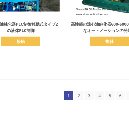
詳細を表示
詳細を表示
油純化器PLC制御移動式タイプ2
高性能の遠心油純化器600-6000
の液体PLC制御
なオートメーションの発
接触
接触
1
2
3
4
5
6