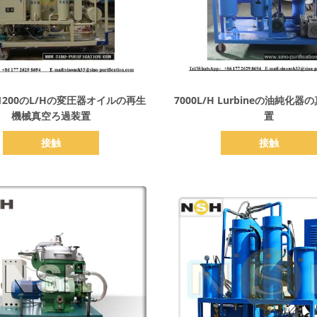
詳細を表示
詳細を表示
200のL/Hの変圧器オイルの再生
7000L/H Lurbineの油純化
機械真空ろ過装置
置
接触
接触