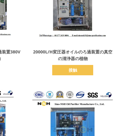
詳細を表示
過装置380V
20000L/H変圧器オイルのろ過装置の真空
物
の清浄器の植物
接触