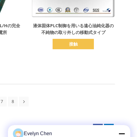
詳細を表示
L/Hの完全
液体固体PLC制御を用いる遠心油純化器の
電所
不純物の取り外しの移動式タイプ
接触
7
8
Evelyn Chen