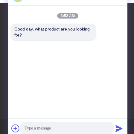
3:52 AM
Good day, what product are you looking 
お問い合わせ
for?
Sino-NSH Oil Purifier
Manufacture Co., Ltd
1904商工会議所 広島市 湖北
区 香港京2丁目
86-23-67725736
sinonsh96@sino-
purification.com
プライバシー政策
地図
携帯サイト