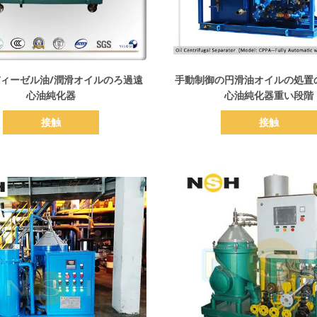
詳細を表示
詳細を表示
ディーゼル油/潤滑オイルのろ過遠
手動制御の円滑油オイルの処置
心油純化器
心油純化器重い段階
接触
接触