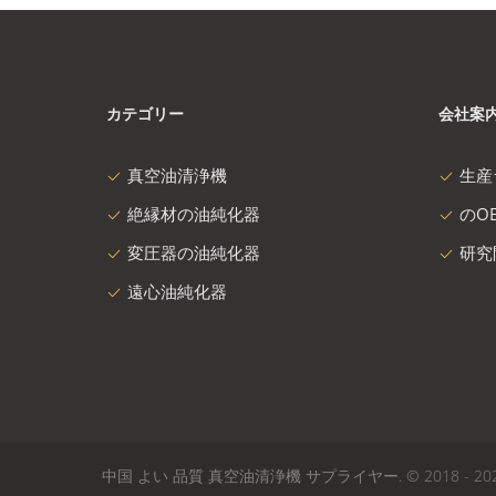
カテゴリー
会社案
真空油清浄機
生産
絶縁材の油純化器
のOE
変圧器の油純化器
研究
遠心油純化器
中国 よい 品質 真空油清浄機 サプライヤー. © 2018 - 2026 Sino-NSH 