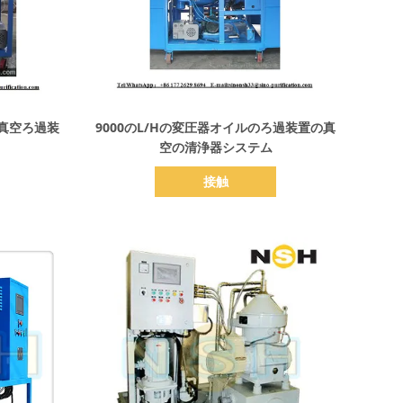
詳細を表示
器の真空ろ過装
9000のL/Hの変圧器オイルのろ過装置の真
空の清浄器システム
接触