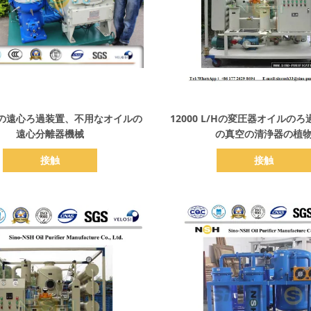
詳細を表示
詳細を表示
の遠心ろ過装置、不用なオイルの
12000 L/Hの変圧器オイルのろ
遠心分離器機械
の真空の清浄器の植
接触
接触