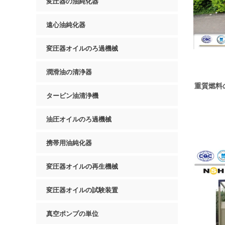
変圧器の油純化器
遠心油純化器
変圧器オイルのろ過機械
潤滑油の清浄器
重質燃料
タービン油清浄機
油圧オイルのろ過機械
携帯用油純化器
変圧器オイルの再生機械
変圧器オイルの試験装置
真空ポンプの単位