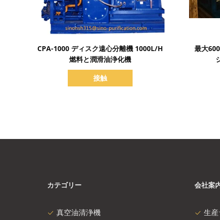
詳細を表示
CPA-1000 ディスク遠心分離機 1000L/H
最大60
燃料と潤滑油浄化機
接触
カテゴリー
会社案
真空油清浄機
生産