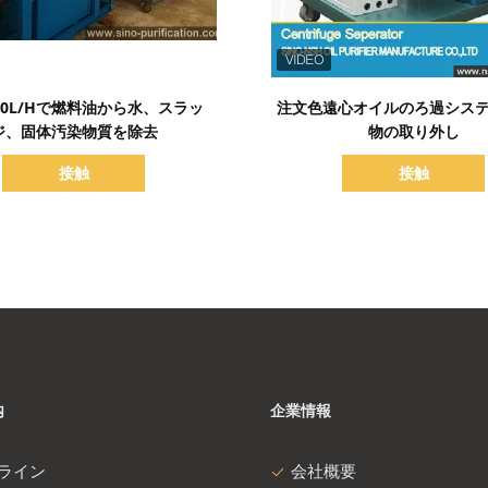
詳細を表示
詳細を表示
00L/Hで燃料油から水、スラッ
注文色遠心オイルのろ過シス
ジ、固体汚染物質を除去
物の取り外し
接触
接触
内
企業情報
ライン
会社概要