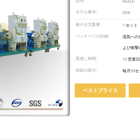
証明:
ISO,CE
モデル番号:
CPA
最小注文数量:
1 セット
パッケージの詳細:
湿気への
よび衝撃
受渡し時間:
15 営業日
供給の能力:
毎月50
ベストプライス