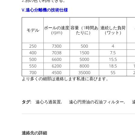
2.別の色で利用できる。
V.遠心分離機の技術仕様
ボールの速度
容量（1時間あ
連続した負荷
モデル
（rpm）
たりに）
（ワット）
250
7300
500
4
400
7038
1500
7.5
500
6600
5000
15.5
550
6200
8000
18.5
700
4500
35000
55
より多くの細部は連絡します私達に喜びます。
タグ:
遠心ろ過装置
,
遠心円滑油の石油フィルター
,
連絡先の詳細