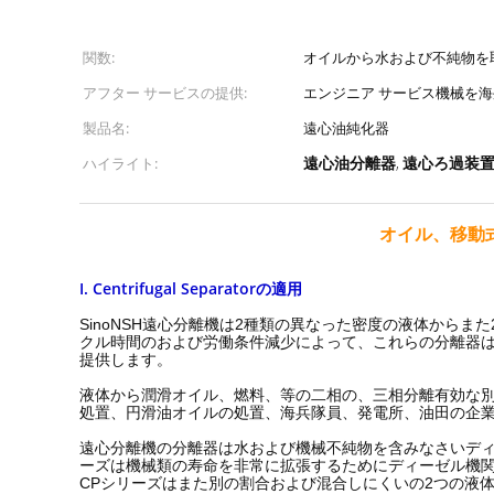
関数:
オイルから水および不純物を
アフター サービスの提供:
エンジニア サービス機械を
製品名:
遠心油純化器
遠心油分離器
遠心ろ過装
ハイライト:
,
オイル、移動
I. Centrifugal Separatorの適用
SinoNSH遠心分離機は2種類の異なった密度の液体から
クル時間のおよび労働条件減少によって、これらの分離器
提供します。
液体から潤滑オイル、燃料、等の二相の、三相分離有効な
処置、円滑油オイルの処置、海兵隊員、発電所、油田の企
遠心分離機の分離器は水および機械不純物を含みなさいディ
ーズは機械類の寿命を非常に拡張するためにディーゼル機
CPシリーズはまた別の割合および混合しにくいの2つの液