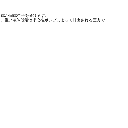
液体か固体粒子を分けます。
す。重い液体段階は求心性ポンプによって排出される圧力で