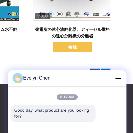
詳細を表示
テム水不純
発電所の遠心油純化器、ディーゼル燃料
の遠心分離機の分離器
接触
Evelyn Chen
6:17 AM
Good day, what product are you looking 
お問い合わせ
for?
Sino-NSH Oil Purifier
Manufacture Co., Ltd