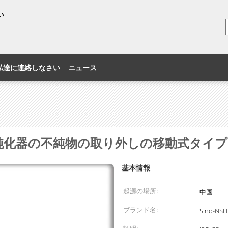
い
私達に連絡しなさい
ニュース
油純化器の不純物の取り外しの移動式タイプ
基本情報
起源の場所:
中国
ブランド名:
Sino-NSH 