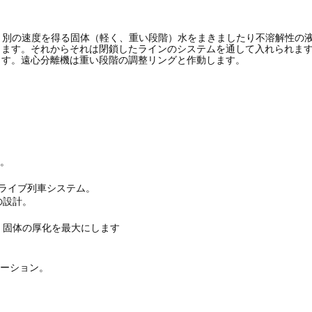
器は、別の速度を得る固体（軽く、重い段階）水をまきましたり不溶解性の
ります。それからそれは閉鎖したラインのシステムを通して入れられま
ます。遠心分離機は重い段階の調整リングと作動します。
ン。
ドライブ列車システム。
の設計。
、固体の厚化を最大にします
。
メーション。