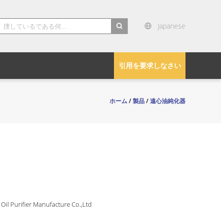
Japanese
search
引用を要求しなさい
ホーム
/
製品
/
遠心油純化器
Oil Purifier Manufacture Co.,Ltd