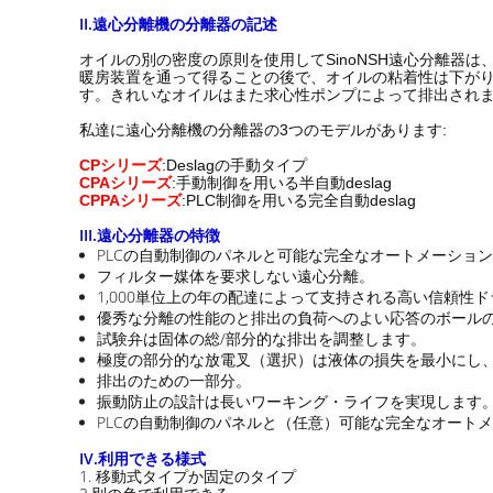
II.
遠心分離機の分離器の
記述
オイルの別の密度の原則を使用してSinoNSH遠心分離
暖房装置を通って得ることの後で、オイルの粘着性は下が
す。きれいなオイルはまた求心性ポンプによって排出され
私達に遠心分離機の分離器の3つのモデルがあります:
CPシリーズ
:Deslagの手動タイプ
CPAシリーズ
:手動制御を用いる半自動deslag
CPPAシリーズ
:PLC制御を用いる完全自動deslag
III.
遠心分離器の
特徴
PLCの自動制御のパネルと可能な完全なオートメーショ
フィルター媒体を要求しない遠心分離。
1,000単位上の年の配達によって支持される高い信頼性
優秀な分離の性能のと排出の負荷へのよい応答のボール
試験弁は固体の総/部分的な排出を調整します。
極度の部分的な放電叉（選択）は液体の損失を最小にし
排出のための一部分。
振動防止の設計は長いワーキング・ライフを実現します
PLCの自動制御のパネルと（任意）可能な完全なオート
IV.利用できる様式
1.
移動式タイプか固定のタイプ