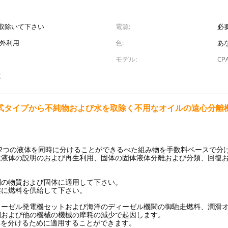
取除いて下さい
電源:
必要
海外利用
色:
あ
モデル:
CP
置
式タイプから不純物および水を取除く不用なオイルの遠心分離
また2つの液体を同時に分けることができるべた組み物を手数料ベースで
は液体の説明のおよび再生利用、固体の固体液体分離および分類、回復
別の物質および固体に適用して下さい。
業に燃料を供給して下さい。
ーゼル発電機セットおよび海洋のディーゼル機関の御馳走燃料、潤滑オ
関および他の機械の機械の摩耗の減少で起因します。
体を分けるために適用することができます。