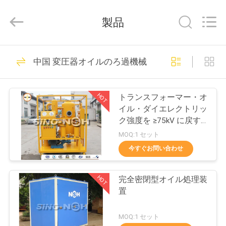
-
2026
Sino-
製品
NSH
Oil
Purifier
Manufacture
家
Co.,
187
Ltd.
中国 変圧器オイルのろ過機械
All
Rights
Reserved.
真空油清浄機
プ
HOT
トランスフォーマー・オ
ロ
イル・ダイエレクトリッ
ク強度を ≥75kV に戻す
ダ
110kV/500kVの電源トラ
MOQ:1 セット
ンスフォーマー
ク
今すぐお問い合わせ
93
ト
HOT
完全密閉型オイル処理装
絶縁材の油純化器
置
私
MOQ:1 セット