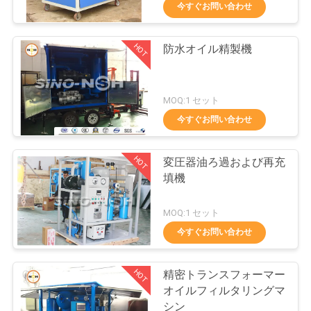
達
今すぐお問い合わせ
に
HOT
防水オイル精製機
つ
235
い
変圧器の油純化器
MOQ:1 セット
て
今すぐお問い合わせ
工
HOT
変圧器油ろ過および再充
填機
場
37
旅
MOQ:1 セット
今すぐお問い合わせ
行
遠心油純化器
HOT
精密トランスフォーマー
品
オイルフィルタリングマ
シン