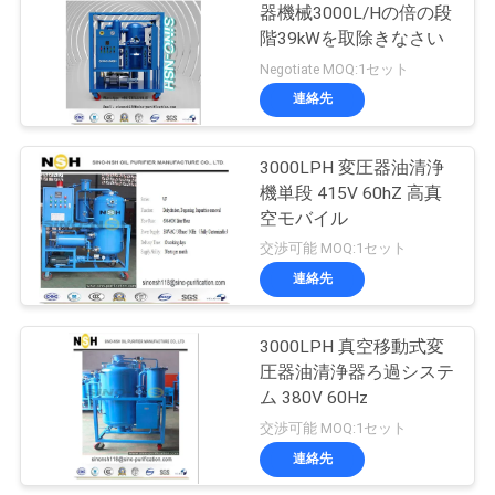
器機械3000L/Hの倍の段
い
階39kWを取除きなさい
190
Negotiate MOQ:1セット
連絡先
ニ
タービン油清浄機
ュ
3000LPH 変圧器油清浄
機単段 415V 60hZ 高真
ー
空モバイル
ス
交渉可能 MOQ:1セット
連絡先
11
引
油圧オイルのろ過
3000LPH 真空移動式変
用
圧器油清浄器ろ過システ
機械
ム 380V 60Hz
を
交渉可能 MOQ:1セット
要
連絡先