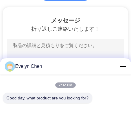
乾いた空気の発電機
メッセージ
折り返しご連絡いたします！
15
Evelyn Chen
油水分離器
7:32 PM
Good day, what product are you looking for?
人気カテゴリ
すべて
真空油清浄機
絶縁材の油純化器