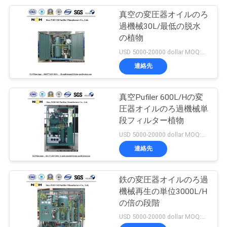
求
真空の変圧器オイルのろ
32
し
過機械30L/最低の脱水
の植物
な
携帯用油純化器
USD 5000-20000 dollar MOQ:1セット
さ
連絡先
い
真空Pufiler 600L/Hの変
圧器オイルのろ過機械単
地
段フィルター植物
46
USD 5000-20000 dollar MOQ:1セット
図
変圧器オイルの再生
連絡先
機械
PRIVACY
鉄の変圧器オイルのろ過
POLICY
機械再生の単位3000L/H
の倍の段階
USD 5000-20000 dollar MOQ:1セット