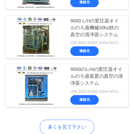
連絡先
11
変圧器オイルの試験
9000 L/Hの変圧器オイ
装置
ルのろ過機械50hz鉄の
真空の清浄器システム
USD 5000-20000 dollar MOQ:1セット
連絡先
13
9000のL/Hの変圧器オイ
ルのろ過装置の真空の清
浄器システム
真空ポンプの単位
USD 5000-20000 dollar MOQ:1セット
連絡先
多くを見て下さい
12