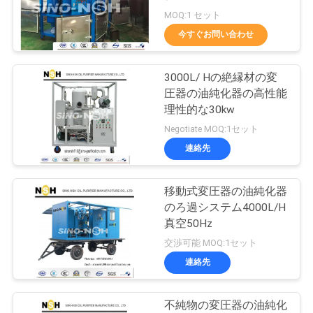
質
MOQ:1 セット
管
今すぐお問い合わせ
52
理
変圧器オイルのろ
3000L/ Hの絶縁材の変
圧器の油純化器の高性能
過機械
私
理性的な30kw
Negotiate MOQ:1セット
達
連絡先
に
連
移動式変圧器の油純化器
146
のろ過システム4000L/H
絡
真空50Hz
潤滑油の清浄器
交渉可能 MOQ:1セット
し
連絡先
な
さ
不純物の変圧器の油純化