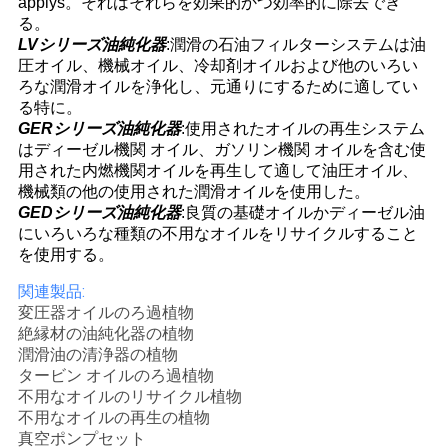
applys。それはそれらを効果的かつ効率的に除去でき
る。
LVシリーズ油純化器
:潤滑の石油フィルターシステムは油
圧オイル、機械オイル、冷却剤オイルおよび他のいろい
ろな潤滑オイルを浄化し、元通りにするために適してい
る特に。
GERシリーズ油純化器
:使用されたオイルの再生システム
はディーゼル機関 オイル、ガソリン機関 オイルを含む使
用された内燃機関オイルを再生して適して油圧オイル、
機械類の他の使用された潤滑オイルを使用した。
GEDシリーズ油純化器
:良質の基礎オイルかディーゼル油
にいろいろな種類の不用なオイルをリサイクルすること
を使用する。
関連製品:
変圧器オイルのろ過植物
絶縁材の油純化器の植物
潤滑油の清浄器の植物
タービン オイルのろ過植物
不用なオイルのリサイクル植物
不用なオイルの再生の植物
真空ポンプセット