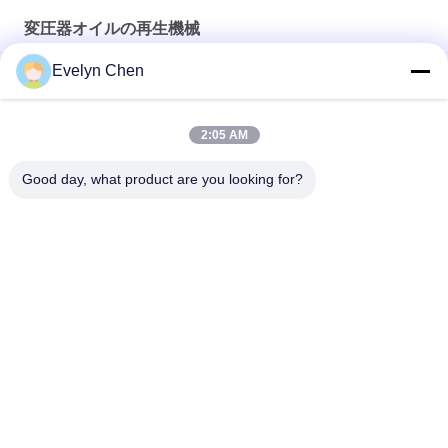
変圧器オイルの再生機械
Evelyn Chen
移動式変圧器の油純化器/真空の油純化器の高精度
トレーラーが付いている18000LPH変圧器オイルの再生機械
2:05 AM
炭素鋼の構造とのオイルの再生オイルの処置機械酸の取り外し
Good day, what product are you looking for?
人気カテゴリ
すべて
真空油清浄機
絶縁材の油純化器
変圧器の油純化器
遠心油純化器
変圧器オイルのろ過
潤滑油の清浄器
機械