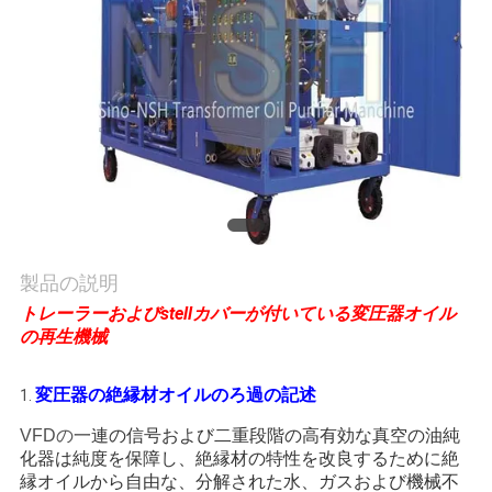
質
管
理
私
達
に
製品の説明
連
トレーラーおよびstellカバーが付いている変圧器オイル
の再生機械
絡
し
変圧器の絶縁材オイルのろ過の記述
1.
な
VFDの
一連の信号および二重段階の高有効な真空の油純
化器は純度を保障し、絶縁材の特性を改良するために絶
さ
縁オイルから自由な、分解された水、ガスおよび機械不