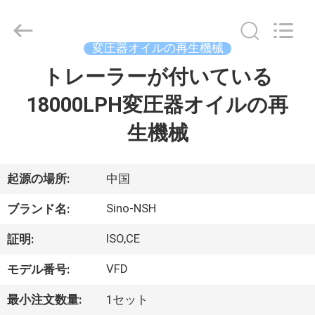
-
2026
Sino-
NSH
Oil
変圧器オイルの再生機械
Purifier
Manufacture
トレーラーが付いている
家
Co.,
Ltd.
All
18000LPH変圧器オイルの再
Rights
Reserved.
プ
生機械
ロ
ダ
起源の場所:
中国
ク
Sino-NSH
ブランド名:
ト
ISO,CE
証明:
VFD
モデル番号:
私
最小注文数量:
1セット