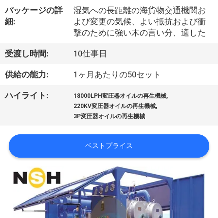
達
パッケージの詳
湿気への長距離の海貨物交通機関お
に
細:
よび変更の気候、よい抵抗および衝
撃のために強い木の言い分、適した
つ
受渡し時間:
10仕事日
い
て
供給の能力:
1ヶ月あたりの50セット
,
ハイライト:
18000LPH変圧器オイルの再生機械
,
220KV変圧器オイルの再生機械
工
3P変圧器オイルの再生機械
場
ベストプライス
旅
行
品