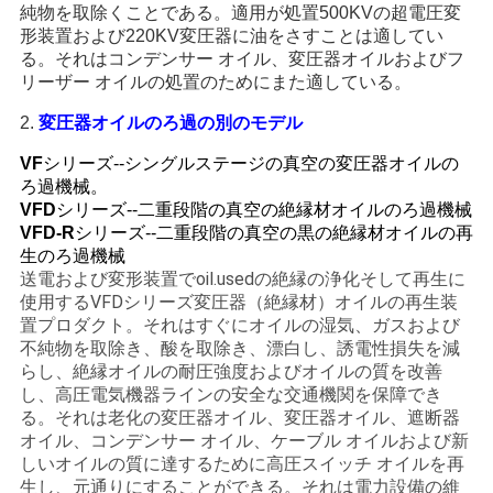
純物を取除くことである。適用が処置500KVの超電圧変
い
形装置および220KV変圧器に油をさすことは適してい
る。それはコンデンサー オイル、変圧器オイルおよびフ
リーザー オイルの処置のためにまた適している。
ニ
2.
変圧器オイルのろ過の別のモデル
ュ
VF
シリーズ--シングルステージの真空の変圧器オイルの
ろ過機械。
ー
VFD
シリーズ--二重段階の真空の絶縁材オイルのろ過機械
VFD-R
シリーズ--二重段階の真空の黒の絶縁材オイルの再
ス
生のろ過機械
送電および変形装置でoil.usedの絶縁の浄化そして再生に
使用するVFDシリーズ変圧器（絶縁材）オイルの再生装
引
置プロダクト。それはすぐにオイルの湿気、ガスおよび
不純物を取除き、酸を取除き、漂白し、誘電性損失を減
用
らし、絶縁オイルの耐圧強度およびオイルの質を改善
し、高圧電気機器ラインの安全な交通機関を保障でき
を
る。それは老化の変圧器オイル、変圧器オイル、遮断器
オイル、コンデンサー オイル、ケーブル オイルおよび新
要
しいオイルの質に達するために高圧スイッチ オイルを再
生し、元通りにすることができる。それは電力設備の維