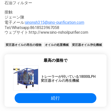
石油フィルター
接触:
ジェーン陳
電子メール:
sinonsh315@sino-purification.com
Tel/Whatsapp:8618523967058
ウェブサイト:http://www.sino-nshoilpurifier.com
変圧器オイルの再生の植物
オイルの処置機械
変圧器オイル浄化機械
最高の価格で
トレーラーが付いている18000LPH
変圧器オイルの再生機械
続行