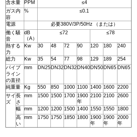
含水量
PPM
≤4
ガス内
%
≤0.1
容
電源
必要380V/3P/50Hz （または）
働く騒
dB
≤72
≤78
（A）
音
熱する
Kw
30
48
72
90
120
180
240
力
総力
Kw
35
54
77
98
129
189
254
パイプ
mm
DN25
DN32
DN32
DN40
DN50
DN65
DN65
ライン
の直径
純重量
Kg
550
850
1000
1100
1400
1600
2200
サイ
長
mm
1500
1500
1700
1900
2100
2100
2600
年
ズ
さ
幅
mm
1200
1200
1500
1400
1550
1550
1800
高
mm
1750
1750
1850
1800
1900
1900
2000
年
年
年
い