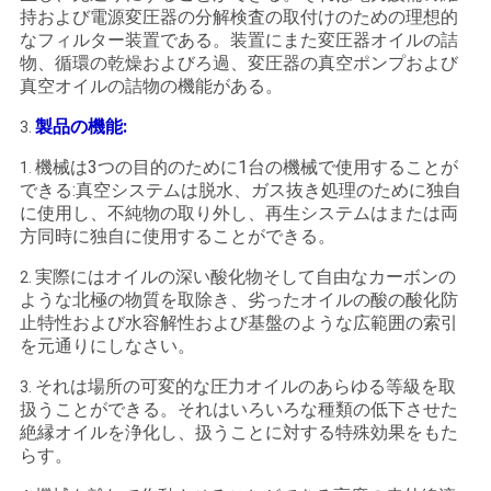
求
持および電源変圧器の分解検査の取付けのための理想的
なフィルター装置である。装置にまた変圧器オイルの詰
し
物、循環の乾燥およびろ過、変圧器の真空ポンプおよび
な
真空オイルの詰物の機能がある。
製品の機能:
3.
さ
機械は3つの目的のために1台の機械で使用することが
1.
い
できる:真空システムは脱水、ガス抜き処理のために独自
に使用し、不純物の取り外し、再生システムはまたは両
方同時に独自に使用することができる。
地
実際にはオイルの深い酸化物そして自由なカーボンの
2.
図
ような北極の物質を取除き、劣ったオイルの酸の酸化防
止特性および水容解性および基盤のような広範囲の索引
を元通りにしなさい。
PRIVACY
それは場所の可変的な圧力オイルのあらゆる等級を取
3.
POLICY
扱うことができる。それはいろいろな種類の低下させた
絶縁オイルを浄化し、扱うことに対する特殊効果をもた
らす。