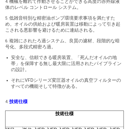
機械を離れて作動させることができる高度の赤外線液
4.
体のレベル コントロール システム。
低雑音特別な精密油ポンプ環境要求事項を満たすた
5.
め。オイルの供給および暖房装置は移動によって引き起
こされる悪影響を避けるために連結される。
複雑にされたろ過システム、良質の濾材、段階的な暗
6.
号化、多段式精密ろ過。
安全な、信頼できる暖房装置、「死んだオイルの地
帯」を保障する無し最大限に活用されたパイプライン
の設計。
それにVFDシリーズ変圧器オイルの真空フィルターの
すべての機能そして特徴がある。
技術仕様
4.
技術仕様