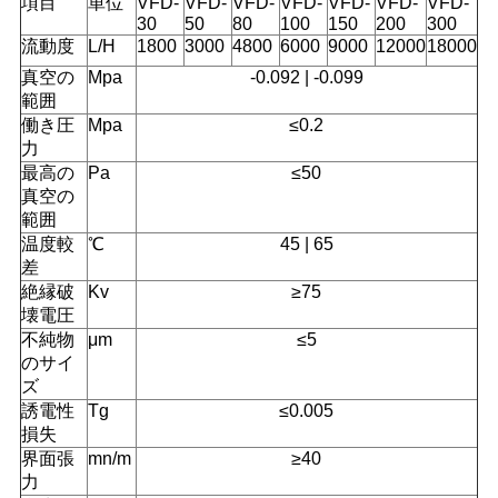
項目
単位
VFD-
VFD-
VFD-
VFD-
VFD-
VFD-
VFD-
30
50
80
100
150
200
300
流動度
L/H
1800
3000
4800
6000
9000
12000
18000
真空の
Mpa
-0.092 | -0.099
範囲
働き圧
Mpa
≤0.2
力
最高の
Pa
≤50
真空の
範囲
温度較
℃
45 | 65
差
絶縁破
Kv
≥75
壊電圧
不純物
μm
≤5
のサイ
ズ
誘電性
Tg
≤0.005
損失
界面張
mn/m
≥40
力