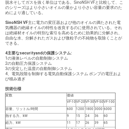
脱水そしてガスを抜く単位はである。SinoNSH VFと比較して、こ
い
のシリーズはより小さいオイルの量かより小さい容量の要求のた
めにより適している。
SinoNSH VF
主に電力の変圧器および他のオイルの満たされた電
ニ
気機器の絶縁オイルの特性を改良するのに使用されている。それ
は絶縁材オイルの特別な索引を高めるために効果的に分解され、
自由な水、分解されたガスおよび微粒子の不純物を取除くことが
ュ
できる。
ー
4主要なsecurityandの保護システム:
1の液体レベルの自動制御システム
ス
2の自動圧力保護システム
3の安定した温度の自動制御システム
4、電気段階を制御する電気自動保護システム ポンプの電圧およ
び積み過ぎ
引
技術仕様
用
変数
価値
VF-10
VF-20
VF-30
VF-50
VF-100
を
容量、リットル/時間
600
1200
1800
3000
6000
熱する力、kW
9
15
24
36
60
要
総力、kW
11
17
26
39
65