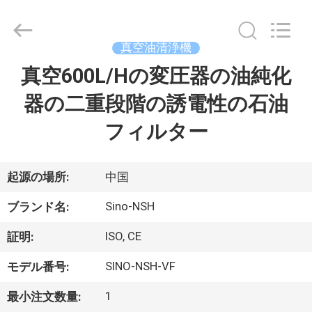
-
2026
Sino-
NSH
Oil
真空油清浄機
Purifier
Manufacture
真空600L/Hの変圧器の油純化
家
Co.,
Ltd.
All
器の二重段階の誘電性の石油
Rights
Reserved.
プ
フィルター
ロ
ダ
起源の場所:
中国
ク
Sino-NSH
ブランド名:
ト
ISO, CE
証明:
SINO-NSH-VF
モデル番号:
私
1
最小注文数量: