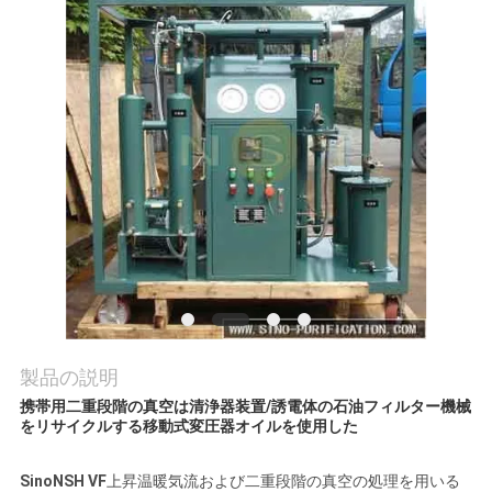
質
管
理
私
達
に
連
絡
製品の説明
し
携帯用二重段階の真空は清浄器装置/誘電体の石油フィルター機械
をリサイクルする移動式変圧器オイルを使用した
な
さ
SinoNSH VF
上昇温暖気流および二重段階の真空の処理を用いる