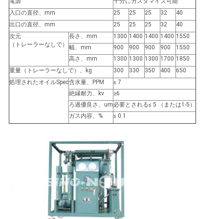
求
電源
十分にカスタマイズ可能
入口の直径、mm
25
25
25
32
40
し
出口の直径、mm
25
25
25
32
40
次元
長さ、mm
1300
1400
1400
1400
1550
な
（トレーラーなしで）
幅、mm
900
900
900
900
1550
さ
高さ、mm
1300
1300
1300
1700
1850
重量（トレーラーなしで）、kg
300
330
350
400
650
い
処理されたオイルSpec
含水量、PPM
≤ 7
絶縁耐力、kv
≥6
ろ過優良さ、um
必要とされる≤ 5 （または1-5）
地
ガス内容、%
≤ 0.1
図
PRIVACY
POLICY