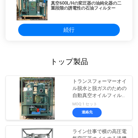
真空600L/Hの変圧器の油純化器の二
重段階の誘電性の石油フィルター
続行
トップ製品
トランスフォーマーオイ
ル脱水と脱ガスのための
自動真空オイルフィルタ
ー機
MOQ:1 セット
連絡先
ライン仕事で横の高圧電