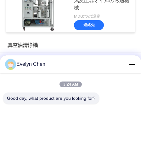
気変圧器オイルのろ過機
械
MOQ:つの設定
連絡先
真空油清浄機
二重段階は変圧器の油純化器機械600L/Hに掃除機をかける
Evelyn Chen
耐火性の隣酸塩エステルの真空の油純化器の脱水3000L/H
3:24 AM
変圧器のサブステーション、天候の証拠カバーおよびトレーラ
ーのためのABBの絶縁材オイルの脱水機械
Good day, what product are you looking for?
人気カテゴリ
すべて
真空油清浄機
絶縁材の油純化器