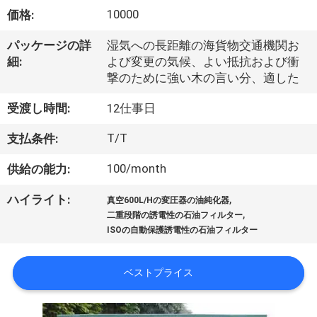
達
10000
価格:
に
パッケージの詳
湿気への長距離の海貨物交通機関お
つ
細:
よび変更の気候、よい抵抗および衝
撃のために強い木の言い分、適した
い
て
受渡し時間:
12仕事日
T/T
支払条件:
工
100/month
供給の能力:
場
,
ハイライト:
真空600L/Hの変圧器の油純化器
,
旅
二重段階の誘電性の石油フィルター
ISOの自動保護誘電性の石油フィルター
行
ベストプライス
品