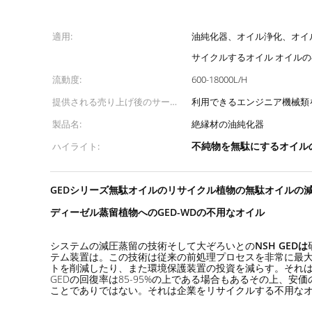
適用:
油純化器、オイル浄化、オイルの
サイクルするオイル オイル
流動度:
600-18000L/H
提供される売り上げ後のサービ
利用できるエンジニア機械類
ス:
製品名:
絶縁材の油純化器
不純物を無駄にするオイル
ハイライト:
GEDシリーズ無駄オイルのリサイクル植物の無駄オイルの
ディーゼル蒸留植物へのGED-WDの不用なオイル
システムの減圧蒸留の技術そして大ぞろいとの
NSH GEDは
テム装置は。この技術は従来の前処理プロセスを非常に最
トを削減したり、また環境保護装置の投資を減らす。それ
GEDの回復率は85-95%の上である場合もあるその上
ことでありではない。それは企業をリサイクルする不用な