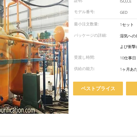
証明:
ISO,CE
モデル番号:
GED
最小注文数量:
1セット
パッケージの詳細:
湿気への
よび衝撃
受渡し時間:
10仕事日
供給の能力:
1ヶ月あ
ベストプライス