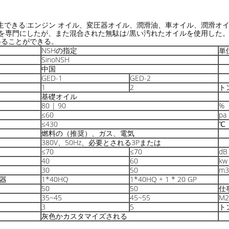
生できる:エンジン オイル、変圧器オイル、潤滑油、車オイル、潤滑オ
を専門にしたが、また混合された無駄は/黒い汚れたオイルを使用した。
得ることができる。
NSHの指定
単
SinoNSH
中国
GED-1
GED-2
1
2
ト
基礎オイル
80 | 90
%
≤60
pa
≤430
℃
燃料の
（推奨）
、ガス、電気
380V、50Hz、必要とされる3Pまたは
≤70
≤70
dB
40
60
kw
30
50
m3
器
1*40HQ
1*40HQ + 1 * 20 GP
50
50
仕
35~45
45~55
M2
3
5
ト
灰色かカスタマイズされる