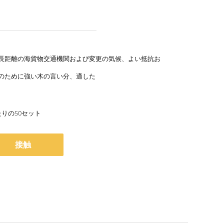
長距離の海貨物交通機関および変更の気候、よい抵抗お
のために強い木の言い分、適した
たりの50セット
接触