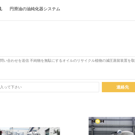
械
,
円滑油の油純化器システム
連絡先