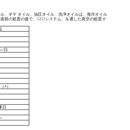
イル、ギヤ オイル、油圧オイル、洗浄オイルは、海洋オイル
蒸留の処置の後で、GEDシステム、を通した真空の処置そ
位
ン/日
 （A）
事日
ン