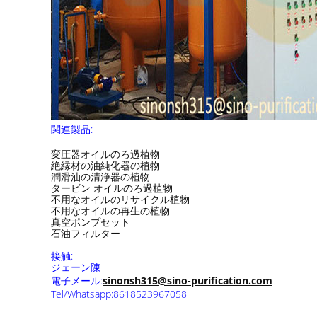
関連製品:
変圧器オイルのろ過植物
絶縁材の油純化器の植物
潤滑油の清浄器の植物
タービン オイルのろ過植物
不用なオイルのリサイクル植物
不用なオイルの再生の植物
真空ポンプセット
石油フィルター
接触:
ジェーン陳
電子メール:
sinonsh315@sino-purification.com
Tel/Whatsapp:8618523967058