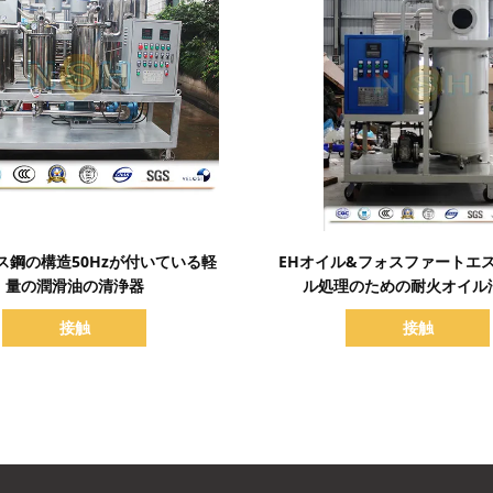
詳細を表示
詳細を表示
ス鋼の構造50Hzが付いている軽
EHオイル&フォスファートエ
量の潤滑油の清浄器
ル処理のための耐火オイル
接触
接触