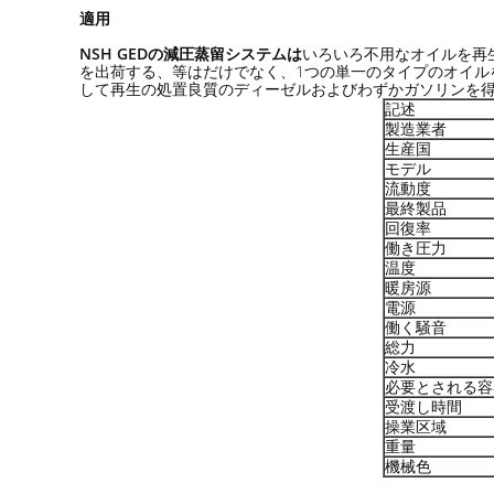
適用
NSH GEDの減圧蒸留システムは
いろいろ不用なオイルを再
を出荷する、等はだけでなく、1つの単一のタイプのオイル
して再生の処置良質のディーゼルおよびわずかガソリンを
記述
製造業者
生産国
モデル
流動度
最終製品
回復率
働き圧力
温度
暖房源
電源
働く騒音
総力
冷水
必要とされる容
受渡し時間
操業区域
重量
機械色