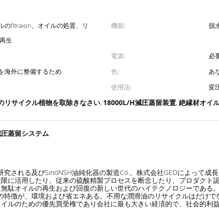
fitraion、オイルの処置、リ
機能:
脱
の再生
電源:
必要
を海外に整備するため
色:
あ
使用法:
変
のリサイクル植物を取除きなさい
18000L/H減圧蒸留装置
絶縁材オイ
,
,
減圧蒸留システム
研究される及びSinoNSH油純化器の製造Co.、株式会社GEDによっ
大限に活用したり、従来の硫酸精製プロセスを断念したり、プロダクト
は無駄オイルの再生および回復の新しい世代のハイテクノロジーである
、安価の特徴が、環境および省エネある。不用な潤滑油のリサイクルはだけ
オイルのための優先買受権であり会社に最も大きい経済的で、社会的利