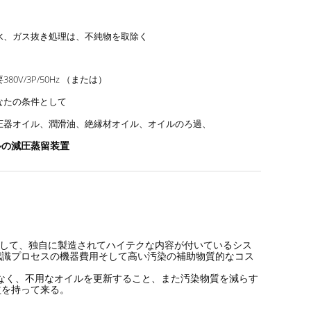
水、ガス抜き処理は、不純物を取除く
380V/3P/50Hz （または）
なたの条件として
圧器オイル、潤滑油、絶縁材オイル、オイルのろ過、
ルの減圧蒸留装置
て成長して、独自に製造されてハイテクな内容が付いているシス
認識プロセスの機器費用そして高い汚染の補助物質的なコス
。
でなく、不用なオイルを更新すること、また汚染物質を減らす
益を持って来る。