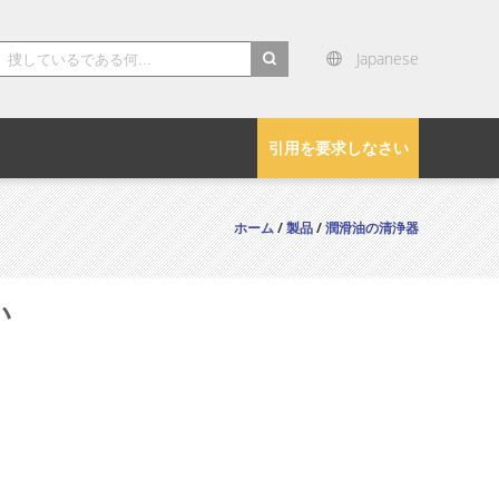
Japanese
search
引用を要求しなさい
ホーム
/
製品
/
潤滑油の清浄器
い