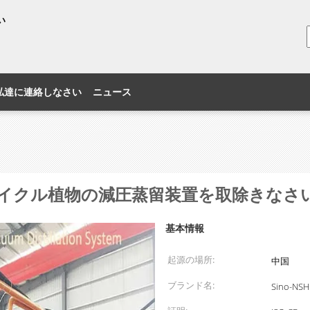
い
私達に連絡しなさい
ニュース
イクル植物の減圧蒸留装置を取除きなさ
基本情報
起源の場所:
中国
ブランド名:
Sino-NSH