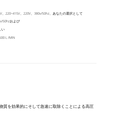
0V、220~415V、220V、380v/50hz、あなたの選択として
0v/50hzおよび
しい
500 L /MIN
粒状物質を効果的にそして急速に取除くことによる高圧