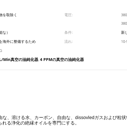
物を取除く
電圧:
38
38
可能な）
条件:
新
を海外に整備するため
流れ:
10-
G
0L/Min真空の油純化器
4 PPMの真空の油純化器
,
な、溶ける水、カーボン、自由な、dissovledガスおよび
られる浄化の絶縁オイルを専門にする。