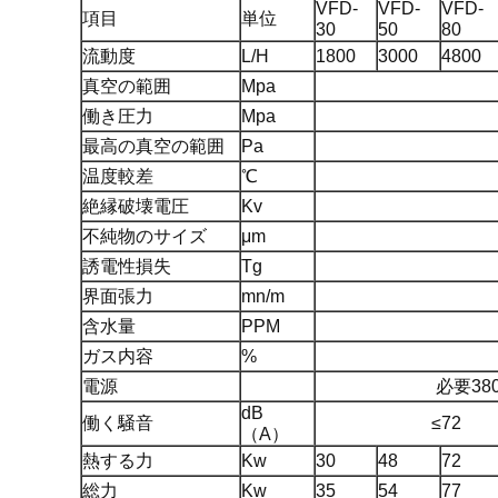
VFD-
VFD-
VFD-
項目
単位
30
50
80
流動度
L/H
1800
3000
4800
真空の範囲
Mpa
働き圧力
Mpa
最高の真空の範囲
Pa
温度較差
℃
絶縁破壊電圧
Kv
不純物のサイズ
μm
誘電性損失
Tg
界面張力
mn/m
含水量
PPM
ガス内容
%
電源
必要380
dB
働く騒音
≤72
（A）
熱する力
Kw
30
48
72
総力
Kw
35
54
77