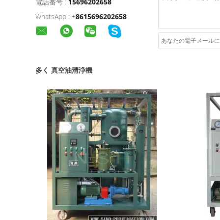
電話番号 :
15696202658
WhatsApp :
+
8615696202658
多く 真空油清浄機