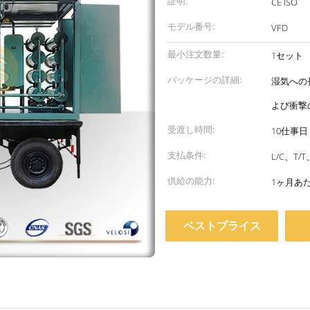
証明:
CE ISO
モデル番号:
VFD
最小注文数量:
1セット
パッケージの詳細:
湿気への
よび衝撃
受渡し時間:
10仕事日
支払条件:
L/C、T
供給の能力:
1ヶ月あ
ベストプライス