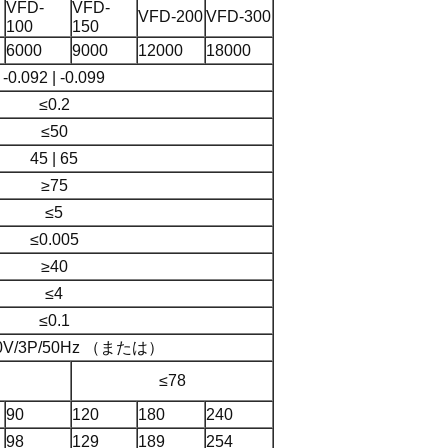
VFD-
VFD-
VFD-200
VFD-300
100
150
6000
9000
12000
18000
-0.092 | -0.099
≤0.2
≤50
45 | 65
≥75
≤5
≤0.005
≥40
≤4
≤0.1
V/3P/50Hz （または）
≤78
90
120
180
240
98
129
189
254