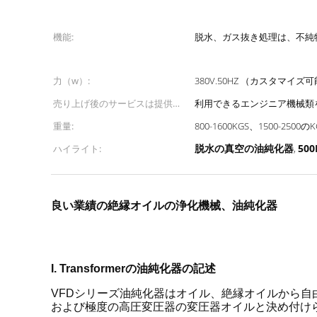
機能:
脱水、ガス抜き処理は、不純
力（w）:
380V.50HZ （カスタマイズ
売り上げ後のサービスは提供し
利用できるエンジニア機械類
た:
重量:
800-1600KGS、1500-2500のK
脱水の真空の油純化器
50
ハイライト:
,
良い業績の絶縁オイルの浄化機械、油純化器
I. Transformerの油純化器の記述
VFDシリーズ油純化器はオイル、絶縁オイルから自由
変圧器オイルと
および極度の高圧変圧器の
決め付け