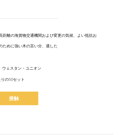
長距離の海貨物交通機関および変更の気候、よい抵抗お
のために強い木の言い分、適した
/T、ウェスタン・ユニオン
たりの50セット
接触