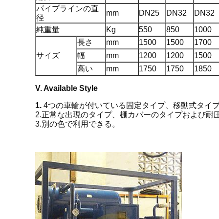
パイプラインの直
mm
DN25
DN32
DN32
径
純重量
Kg
550
850
1000
長さ
mm
1500
1500
1700
サイズ
幅
mm
1200
1200
1500
高い
mm
1750
1750
1850
V. Available Style
1.
4つの車輪が付いている固定タイプ、移動式タイ
2.正常な出現のタイプ、棚カバーのタイプおよび耐
3.別の色で利用できる。