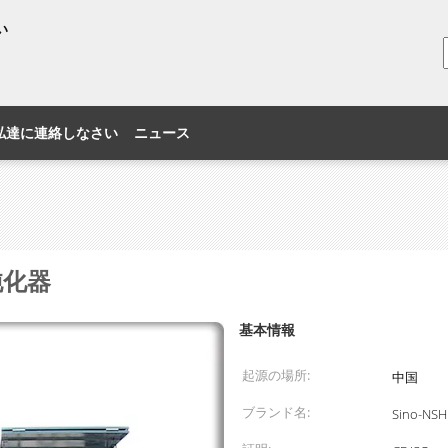
い
私達に連絡しなさい
ニュース
純化器
基本情報
起源の場所:
中国
ブランド名:
Sino-NSH