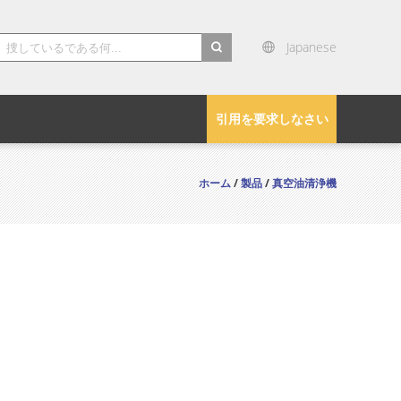
Japanese
search
引用を要求しなさい
ホーム
/
製品
/
真空油清浄機