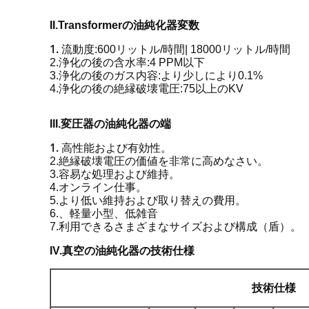
油純化器変数
II.Transformerの
1.
流動度:600リットル/時間| 18000リットル/時間
2.浄化の後の含水率:4 PPM以下
3.浄化の後のガス内容:より少しにより0.1%
4.浄化の後の絶縁破壊電圧:75以上のKV
変圧器の油純化器の端
III.
1.
高性能および有効性。
2.絶縁破壊電圧の価値を非常に高めなさい。
3.容易な処理および維持。
4.オンライン仕事。
5.より低い維持および取り替えの費用。
6.、軽量小型、低雑音
7.利用できるさまざまなサイズおよび構成（盾）。
IV.真空の油純化器の技術仕様
技術仕様