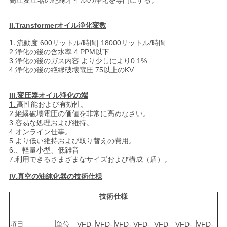
高圧変圧器の絶縁オイルの浄化を専門にする
。
い
II.Transformer
オイル浄化変数
1.
流動度:600リットル/時間| 18000リットル/時間
ニ
2.浄化の後の含水率:4 PPM以下
3.浄化の後のガス内容:より少しにより0.1%
ュ
4.浄化の後の絶縁破壊電圧:75以上のKV
ー
III.
変圧器オイル浄化の端
1.
高性能および有効性。
ス
2.絶縁破壊電圧の価値を非常に高めなさい。
3.容易な処理および維持。
4.オンライン仕事。
5.より低い維持および取り替えの費用。
引
6.、軽量小型、低雑音
7.利用できるさまざまなサイズおよび構成（盾）。
用
IV.真空の油純化器の技術仕様
を
技術仕様
要
項目
単位
VFD-
VFD-
VFD-
VFD-
VFD-
VFD-
VFD-