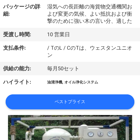
達
パッケージの詳
湿気への長距離の海貨物交通機関お
に
細:
よび変更の気候、よい抵抗および衝
撃のために強い木の言い分、適した
つ
受渡し時間:
10 営業日
い
て
支払条件:
/ TのL / CのTは、ウェスタンユニオ
ン
供給の能力:
毎月50セット
工
,
ハイライト:
場
油清浄機
オイル浄化システム
旅
ベストプライス
行
品