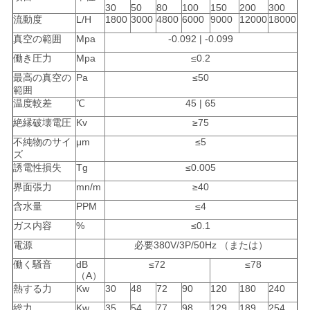
求
30
50
80
100
150
200
300
流動度
L/H
1800
3000
4800
6000
9000
12000
18000
し
真空の範囲
Mpa
-0.092 | -0.099
な
働き圧力
Mpa
≤0.2
最高の真空の
Pa
≤50
さ
範囲
温度較差
℃
45 | 65
い
絶縁破壊電圧
Kv
≥75
不純物のサイ
μm
≤5
ズ
地
誘電性損失
Tg
≤0.005
図
界面張力
mn/m
≥40
含水量
PPM
≤4
ガス内容
%
≤0.1
PRIVACY
電源
必要380V/3P/50Hz （または）
POLICY
働く騒音
dB
≤72
≤78
（A）
熱する力
Kw
30
48
72
90
120
180
240
総力
Kw
35
54
77
98
129
189
254