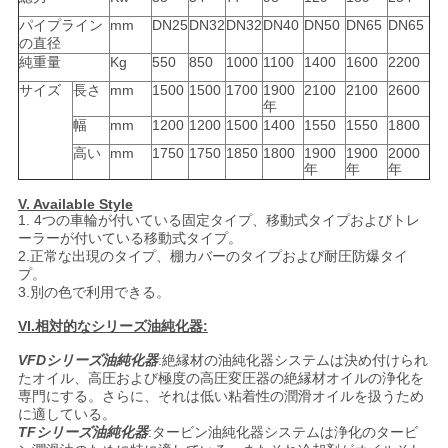
パイプライン
mm
DN25
DN32
DN32
DN40
DN50
DN65
DN65
の直径
純重量
Kg
550
850
1000
1100
1400
1600
2200
サイズ
長さ
mm
1500
1500
1700
1900
2100
2100
2600
年
幅
mm
1200
1200
1500
1400
1550
1550
1800
高い
mm
1750
1750
1850
1800
1900
1900
2000
年
年
年
V. Available Style
1. 4つの車輪が付いている固定タイプ、移動式タイプおよびトレ
ーラーが付いている移動式タイプ。
2.正常な出現のタイプ、棚カバーのタイプおよび耐圧防爆タイ
プ。
3.別の色で利用できる。
VI.相対的なシリーズ油純化器:
VFDシリーズ油純化器
:絶縁材の油純化器システムは決め付けられ
たオイル、高圧および極度の高圧変圧器の絶縁材オイルの浄化を
専門にする。さらに、それは低い粘着性の潤滑オイルを扱うため
に適している。
TFシリーズ油純化器
:タービン油純化器システムは浄化のタービ