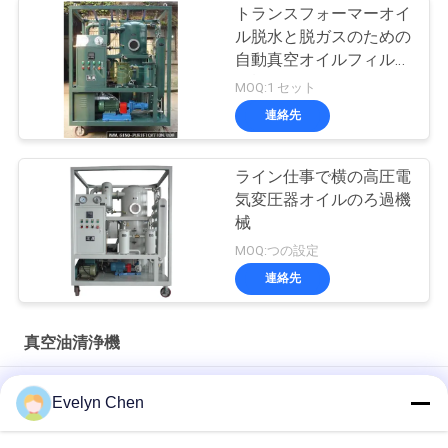
トランスフォーマーオイ
ル脱水と脱ガスのための
自動真空オイルフィルタ
ー機
MOQ:1 セット
連絡先
ライン仕事で横の高圧電
気変圧器オイルのろ過機
械
MOQ:つの設定
連絡先
真空油清浄機
二重段階は変圧器の油純化器機械600L/Hに掃除機をかける
Evelyn Chen
耐火性の隣酸塩エステルの真空の油純化器の脱水3000L/H