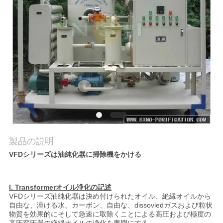
質
管
理
私
達
に
連
製品の説明
VFDシリーズは
油純化器に掃除機をかける
絡
し
I. Transformerオイル浄化の記述
な
VFDシリーズ油純化器は決め付けられたオイル、
絶縁オイルから
自由な、溶ける水、カーボン、自由な、
dissovledガスおよび粒状
物質を効果的にそして急速に取除くこと
による高圧および極度の
さ