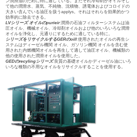
ン潤滑油のために特に適している。またそれ冷却剤がオイルそし
て他の潤滑水、蒸気、不純物、沈積物、誘電体およびコロイドの
大きい含んでいる油圧を扱うapplys。それはそれらを効果的かつ
効率的に除去できる。
LVシリーズ オイルのpurieir
:潤滑の石油フィルターシステムは油
圧オイル、機械オイル、冷却剤オイルおよび他のいろいろな潤滑
オイルを浄化し、元通りにするために適している特に。
シリーズをリサイクルするGERのoill
:使用されたオイルの再生シ
ステムはディーゼル機関 オイル、ガソリン機関 オイルを含む使
用された内燃機関オイルを再生して適して油圧オイル、機械類の
他の使用された潤滑オイルを使用した。
GEDのrecylingシリーズ
:良質の基礎オイルかディーゼル油にいろ
いろな種類の不用なオイルをリサイクルすることを使用する。