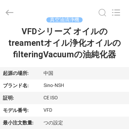
-
2026
Sino-
NSH
Oil
真空油清浄機
Purifier
Manufacture
VFDシリーズ オイルの
家
Co.,
Ltd.
All
treamentオイル浄化オイルの
Rights
Reserved.
プ
filteringVacuumの油純化器
ロ
ダ
起源の場所:
中国
ク
Sino-NSH
ブランド名:
ト
CE ISO
証明:
VFD
モデル番号:
私
最小注文数量:
つの設定