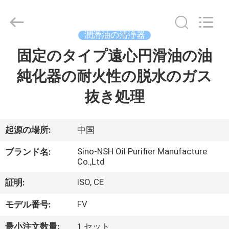
-
2026
Sino-
NSH
Oil
潤滑油の清浄器
Purifier
Manufacture
固定のタイプ遠心円滑油の油
家
Co.,
Ltd.
All
純化器の耐火性の脱水のガス
Rights
Reserved.
プ
抜き処理
ロ
ダ
起源の場所:
中国
ク
Sino-NSH Oil Purifier Manufacture
ブランド名:
Co.,Ltd
ト
ISO, CE
証明:
FV
モデル番号:
私
最小注文数量:
1 セット