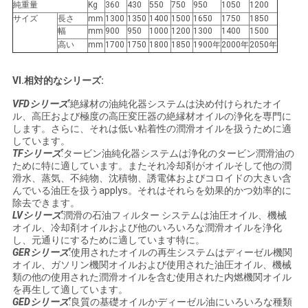
純重量
Kg
360
430
550
750
950
1050
1200
サイズ
長さ
mm
1300
1350
1400
1500
1650
1750
1850
幅
mm
900
950
1000
1200
1300
1400
1500
高い
mm
1700
1750
1800
1850
1900年
2000年
2050年
VI.相対的なシリーズ:
VFDシリーズ
:絶縁材の油純化器システムは決め付けられたオイ
ル、高圧および極度の高圧変圧器の絶縁材オイルの浄化を専門に
します。さらに、それは低い粘着性の潤滑オイルを扱うために適
しています。
TFシリーズ
:タービン油純化器システムは浄化のタービン潤滑油の
ために特に適しています。またそれ冷却剤がオイルそして他の潤
滑水、蒸気、不純物、沈積物、誘電体およびコロイドの大きい含
んでいる油圧を扱うapplys。それはそれらを効果的かつ効率的に
除去できます。
LVシリーズ
:潤滑の石油フィルター システムは油圧オイル、機械
オイル、冷却剤オイルおよび他のいろいろな潤滑オイルを浄化
し、元通りにするために適しています特に。
GERシリーズ
:使用されたオイルの再生システムはディーゼル機関
オイル、ガソリン機関オイルおよび使用された油圧オイル、機械
類の他の使用された潤滑オイルを含む使用された内燃機関オイル
を再生して適しています。
GEDシリーズ
:良質の基礎オイルかディーゼル油にいろいろな種類