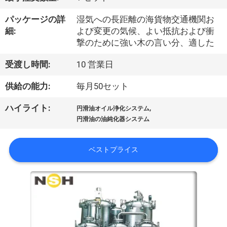
達
に
パッケージの詳
湿気への長距離の海貨物交通機関お
細:
よび変更の気候、よい抵抗および衝
つ
撃のために強い木の言い分、適した
い
受渡し時間:
10 営業日
て
供給の能力:
毎月50セット
,
ハイライト:
円滑油オイル浄化システム
工
円滑油の油純化器システム
場
ベストプライス
旅
行
品