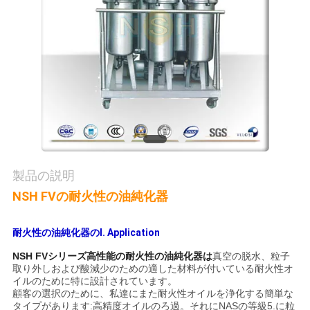
質
管
理
私
達
に
製品の説明
連
NSH FVの耐火性の油純化器
絡
耐火性の油純化器のI. Application
し
NSH FVシリーズ高性能の耐火性の油純化器は
真空の脱水、粒子
取り外しおよび酸減少のための適した材料が付いている耐火性オ
な
イルのために特に設計されています。
顧客の選択のために、私達にまた耐火性オイルを浄化する簡単な
さ
タイプがあります:高精度オイルのろ過。それにNASの等級5.に粒