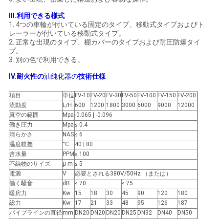
求
III.
利用できる
様式
し
1.
4つの車輪が付いている固定のタイプ、移動式タイプおよびト
レーラーが付いている移動式タイプ。
な
2.
正常な出現のタイプ、棚カバーのタイプおよび耐圧防爆タイ
プ。
さ
3.
別の色で利用できる。
IV.
耐火性の
油純化器の
技術
仕様
い
項目
単位
FV-10
FV-20
FV-30
FV-50
FV-100
FV-150
FV-200
流動度
L/H
600
1200
1800
3000
6000
9000
12000
地
真空の範囲
Mpa
-0.065 | -0.096
働き圧力
Mpa
≤ 0.4
図
清らかさ
NAS
≤ 6
温度較差
°C
40 | 80
含水量
PPM
≤ 100
PRIVACY
不純物のサイズ
μ m
≤ 5
電源
V
必要とされる380V/50Hz （または）
POLICY
働く騒音
dB
≤ 70
≤ 75
暖房力
Kw
15
18
30
45
90
120
180
総力
Kw
17
21
33
48
95
126
187
パイプラインの直径
mm
DN20
DN20
DN20
DN25
DN32
DN40
DN50