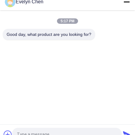
Evelyn Chen
ステンレス鋼の構造50Hzが付いている軽量の潤滑油の清浄器
5:17 PM
EHオイル&フォスファートエステルオイル処理のための耐火オ
イル浄化機
Good day, what product are you looking for?
人気カテゴリ
すべて
真空油清浄機
絶縁材の油純化器
変圧器の油純化器
遠心油純化器
変圧器オイルのろ過
潤滑油の清浄器
機械
油圧オイルのろ過機
タービン油清浄機
械