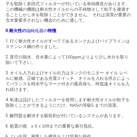
子を取除く多段式フィルターが付いている単純構造があります。
い
この機械の機能は耐火性オイルからの不純物そして粒子を濾過す
ることしかし水を取除くことができません。 それは清潔が重要の
含水量要求されない機会のために適して。
ニ
II.
耐火性の
油純化器の
特徴
1.
行く耐火性オイルがすべてであるタンクおよびパイプラインは
ュ
ステンレス鋼の作りました。
ー
2.
真空の脱水、含水量によって100ppmよりより少し水分を取り
除いて下さい。
ス
3.
オイル入力およびオイル出力はタンクのモニター オイル レベ
ルに敏感、正確である光電スイッチ、オイルを入れる停止によっ
てバランスを時水平なマーク付きの最高保ち、時低速オイルを入
引
れ続けます。
用
4.
私達は設計したフィルターを使用します耐火性オイルが粒子を
取除くことができるようにだけ。NASの等級5.までの清潔。
を
5.
酸問題を解決する吸収剤が付いているシステムがあります。
要
6.
処置の後、≥ 6 x 109までの重要な索引抵抗。
6.
よい出現、密集した構造および容易な操作。