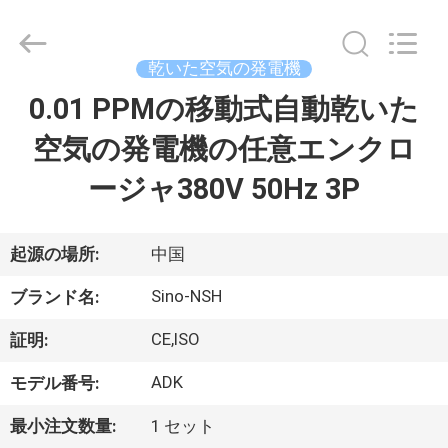
-
2026
Sino-
NSH
Oil
乾いた空気の発電機
Purifier
Manufacture
0.01 PPMの移動式自動乾いた
家
Co.,
Ltd.
All
空気の発電機の任意エンクロ
Rights
Reserved.
プ
ージャ380V 50Hz 3P
ロ
ダ
起源の場所:
中国
ク
Sino-NSH
ブランド名:
ト
CE,ISO
証明:
ADK
モデル番号:
私
最小注文数量:
1 セット