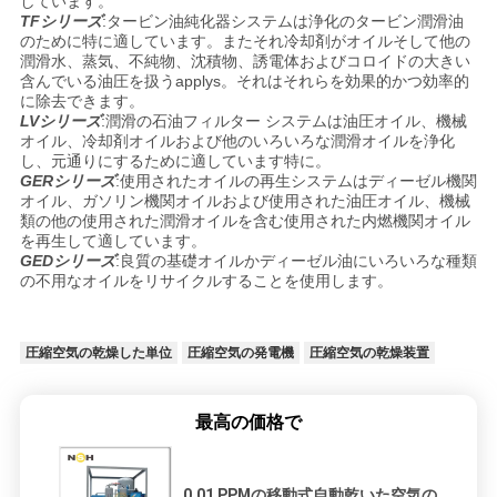
しています。
TFシリーズ
:タービン油純化器システムは浄化のタービン潤滑油
のために特に適しています。またそれ冷却剤がオイルそして他の
潤滑水、蒸気、不純物、沈積物、誘電体およびコロイドの大きい
含んでいる油圧を扱うapplys。それはそれらを効果的かつ効率的
に除去できます。
LVシリーズ
:潤滑の石油フィルター システムは油圧オイル、機械
オイル、冷却剤オイルおよび他のいろいろな潤滑オイルを浄化
し、元通りにするために適しています特に。
GERシリーズ
:使用されたオイルの再生システムはディーゼル機関
オイル、ガソリン機関オイルおよび使用された油圧オイル、機械
類の他の使用された潤滑オイルを含む使用された内燃機関オイル
を再生して適しています。
GEDシリーズ
:良質の基礎オイルかディーゼル油にいろいろな種類
の不用なオイルをリサイクルすることを使用します。
圧縮空気の乾燥した単位
圧縮空気の発電機
圧縮空気の乾燥装置
最高の価格で
0.01 PPMの移動式自動乾いた空気の