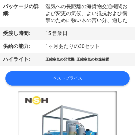
達
パッケージの詳
湿気への長距離の海貨物交通機関お
に
細:
よび変更の気候、よい抵抗および衝
撃のために強い木の言い分、適した
つ
受渡し時間:
15 営業日
い
て
供給の能力:
1ヶ月あたりの30セット
,
ハイライト:
圧縮空気の発電機
圧縮空気の乾燥装置
工
ベストプライス
場
旅
行
品