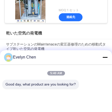
MOQ:1 セット
連絡先
乾いた空気の発電機
サブステーションのMaintenaceの変圧器修理のための移動式タ
イプ乾いた空気の発電機
Evelyn Chen
-50 | 4つの車輪が付いている-70露点の乾いた空気の発電機の変
圧器の維持のポータブル
5:40 AM
高く有効な供給完全なフレームの構造が付いている圧縮機の乾
いた空気の発電機
Good day, what product are you looking for?
人気カテゴリ
すべて
真空油清浄機
絶縁材の油純化器