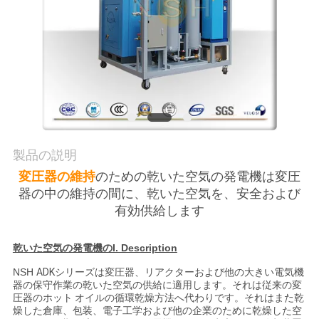
質
管
理
私
達
製品の説明
に
変圧器の維持
のための乾いた空気の発電機は変圧
器の中の維持の間に、乾いた空気を、安全および
連
有効供給します
絡
乾いた空気の発電機のI. Description
し
NSH
ADKシリーズは変圧器、リアクターおよび他の大きい電気機
な
器の保守作業の乾いた空気の供給に適用します。それは従来の変
圧器のホット オイルの循環乾燥方法へ代わりです。それはまた乾
さ
燥した倉庫、包装、電子工学および他の企業のために乾燥した空