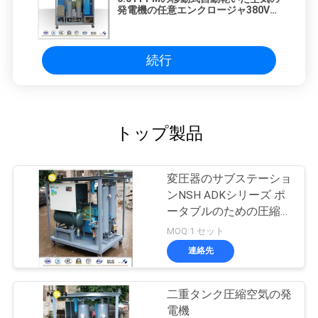
発電機の任意エンクロージャ380V
50Hz 3P
続行
トップ製品
変圧器のサブステーショ
ンNSH ADKシリーズ ポ
ータブルのための圧縮さ
れた乾いた空気の発電機
MOQ:1 セット
連絡先
二重タンク圧縮空気の発
電機