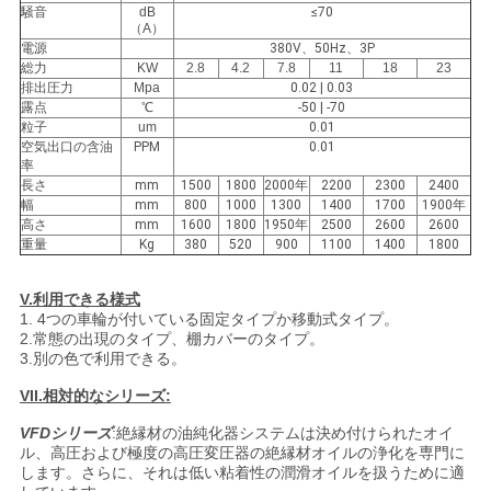
求
騒音
dB
≤70
（A）
し
電源
380V、50Hz、3P
総力
KW
2.8
4.2
7.8
11
18
23
な
排出圧力
Mpa
0.02 | 0.03
露点
℃
-50 | -70
さ
粒子
um
0.01
空気出口の含油
PPM
0.01
率
い
長さ
mm
1500
1800
2000年
2200
2300
2400
幅
mm
800
1000
1300
1400
1700
1900年
高さ
mm
1600
1800
1950年
2500
2600
2600
重量
Kg
380
520
900
1100
1400
1800
地
図
V.利用できる様式
1. 4つの車輪が付いている固定タイプか移動式タイプ。
2.常態の出現のタイプ、棚カバーのタイプ。
3.別の色で利用できる。
PRIVACY
VII.相対的なシリーズ:
POLICY
VFDシリーズ
:絶縁材の油純化器システムは決め付けられたオイ
ル、高圧および極度の高圧変圧器の絶縁材オイルの浄化を専門に
します。さらに、それは低い粘着性の潤滑オイルを扱うために適