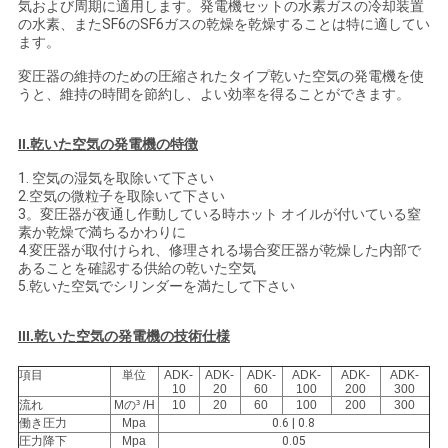
気および周期に適用します。発電機セットの水素ガスの冷却装置
の水素、またSF6のSF6ガスの乾燥を乾燥することは特に適してい
い
ます。
変圧器の維持のための圧縮されたタイプ乾いた空気の発電機を使
うと、維持の時間を節約し、よい効率を得ることができます。
ニ
ュ
II.
乾いた空気の発電機の
特徴
ー
1. 空気の湿気を取除いて下さい
2.空気の微粒子を取除いて下さい
3。変圧器が夜通し作動している時ホット オイルが付いている窒
ス
素か乾燥で満ちるかわりに
4.変圧器が取付けられ、修理される場合変圧器が乾燥した内部で
あることを確認する供給の乾いた空気
引
5.乾いた空気でシリンダーを満たして下さい
用
III.乾いた空気の発電機の技術仕様
を
項目
単位
ADK-
ADK-
ADK-
ADK-
ADK-
ADK-
10
20
60
100
200
300
要
流れ
Mの³ /H
10
20
60
100
200
300
働き圧力
Mpa
0.6 | 0.8
圧力降下
Mpa
0.05