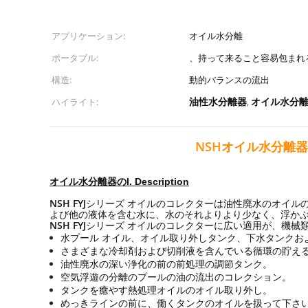
アプリケーション:
オイル水分離
ポータブル:
、持って来ること容易包まれ
構造:
動的バランスの流出
油性水分離器
オイル水分
ハイライト:
,
NSHオイル水分離
オイル水分離器のI. Description
NSH FYJ
シリーズ オイルのコレクターは油性廃水のオイル
よび他の液体を含む水に、水のそれよりより少なく、浮かぶ
NSH FYJ
シリーズ オイルのコレクターに広い適用が、機械
水プール オイル、オイル取り外しタンク、下水タンクお
さまざまな冷却剤および切削液を含んでいる循環の貯え
油性廃水の深い浄化の前の前処理の調節タンク。
空気浮遊の分離のプールの油の流出のコレクション。
タンクを癒やす熱処理オイルのオイル取り外し。
めっきラインの前に、働くタンクのオイルを扱って下さ