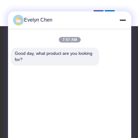
Evelyn Chen
7:57 AM
Good day, what product are you looking 
お問い合わせ
for?
Sino-NSH Oil Purifier
Manufacture Co., Ltd
1904商工会議所 広島市 湖北
区 香港京2丁目
86-23-67725736
sinonsh96@sino-
purification.com