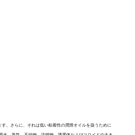
ます。さらに、それは低い粘着性の潤滑オイルを扱うために
滑水、蒸気、不純物、沈積物、誘電体およびコロイドの大き