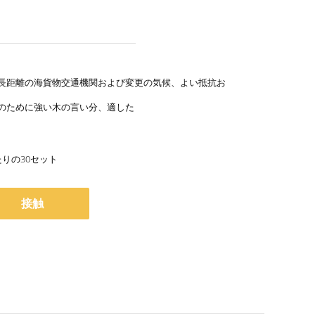
長距離の海貨物交通機関および変更の気候、よい抵抗お
のために強い木の言い分、適した
たりの30セット
接触