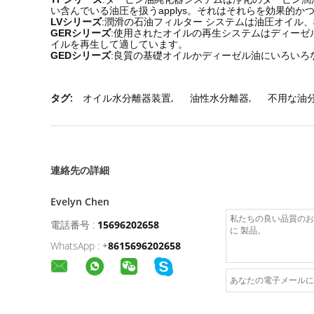
い含んでいる油圧を扱うapplys。それはそれらを効果的か
LVシリーズ
:潤滑の石油フィルター システムは油圧オイル
GERシリーズ
:使用されたオイルの再生システムはディー
イルを再生して適しています。
GEDシリーズ
:良質の基礎オイルかディーゼル油にいろいろ
タグ:
オイル水分離器装置
,
油性水分離器
,
不用な油
連絡先の詳細
Evelyn Chen
電話番号 :
15696202658
WhatsApp :
+
8615696202658