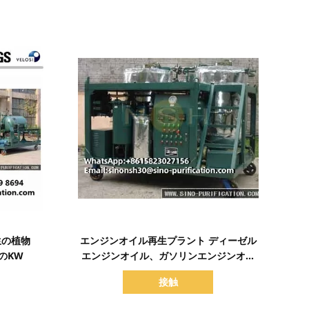
詳細を表示
生の植物
エンジンオイル再生プラント ディーゼル
2のKW
エンジンオイル、ガソリンエンジンオイ
ル、モーターオイル、油圧オイル、潤滑
接触
油のろ過クリーナー 2000-10000 リット
ル/8-10 時間再生システム軽量