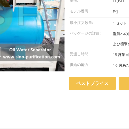
証明:
CE,ISO
モデル番号:
FYJ
最小注文数量:
1 セット
パッケージの詳細:
湿気への
よび衝撃
受渡し時間:
15 営業日
供給の能力:
1ヶ月あ
ベストプライス