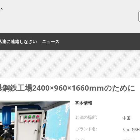
い
私達に連絡しなさい
ニュース
爆鋼鉄工場2400×960×1660mmのために
基本情報
起源の場所:
中国
ブランド名:
Sino-NSH