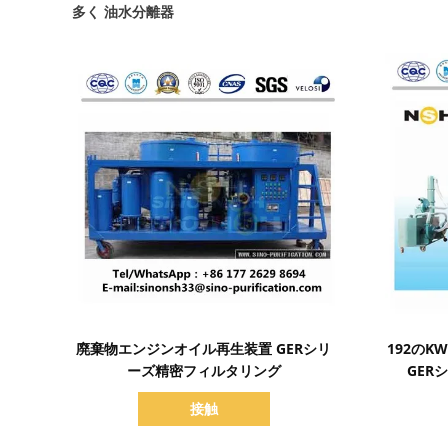
多く 油水分離器
詳細を表示
廃棄物エンジンオイル再生装置 GERシリ
192の
ーズ精密フィルタリング
GER
接触