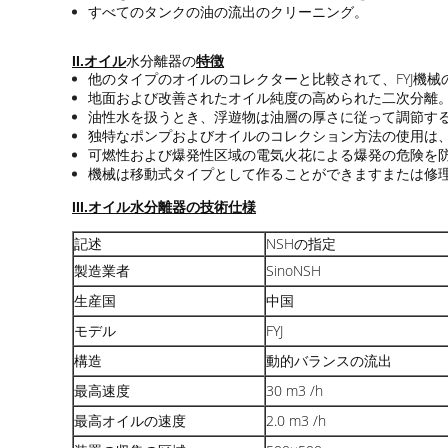
すべてのタンクの油の流出のクリーニング。
オイル
II.
水分離器の
特徴
他のタイプのオイルのコレクターと比較されて、FYJ機械
地面および改善されたオイル純度の高められた二次分離
油性水を扱うとき、浮遊物は油層の厚さに従って調節す
独特なポンプおよびオイルのコレクション方法の使用は
可燃性および爆発性区域の電気火花による爆発の危険を
機械は移動式タイプとして作ることができますまたは修
オイル水分離器
III.
の技術仕様
記述
NSHの指定
製造業者
SinoNSH
生産国
中国
モデル
FYJ
構造
動的バランスの流出
最高速度
30 m3 /h
最高オイルの速度
2.0 m3 /h