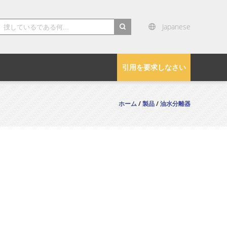
Japanese
search
引用を要求しなさい
ホーム
/
製品
/
油水分離器