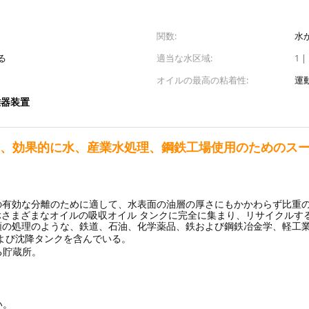
関数:
水
る
適当な水区域:
1 
オイルの最高の粘着性:
運動
離器装置
器、効果的に水、産業水処理、鋼鉄工場使用のためのス
の有効な分離のために適して、水表面の油層の厚さにもかかわらず比重の
さまざまなオイルの吸収オイル タンクに完全に集まり、リサイクルす
類の処理のような、鉄道、石油、化学薬品、鉄および鋼鉄冶金学、軽工
よび沈降タンクを含んでいる。
る貯蔵所。
い。