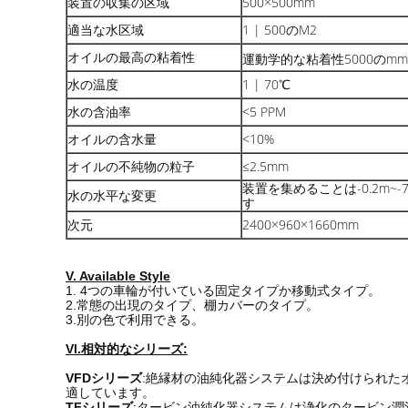
装置の収集の区域
500×500mm
適当な水区域
1 | 500のM2
オイルの最高の粘着性
運動学的な粘着性5000のmm
水の温度
1 | 70℃
水の含油率
<5 PPM
オイルの含水量
<10%
オイルの不純物の粒子
≤2.5mm
装置を集めることは-0.2m~
水の水平な変更
す
次元
2400×960×1660mm
V. Available Style
1. 4つの車輪が付いている固定タイプか移動式タイプ。
2.常態の出現のタイプ、棚カバーのタイプ。
3.別の色で利用できる。
VI.相対的なシリーズ:
VFDシリーズ
:絶縁材の油純化器システムは決め付けられた
適しています。
TFシリーズ
:タービン油純化器システムは浄化のタービン