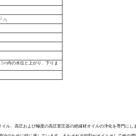
2
/s
-7.5m内の水位と上がり、下りま
オイル、高圧および極度の高圧変圧器の絶縁材オイルの浄化を専門にし
潤滑油のために特に適しています。またそれ冷却剤がオイルそして他の潤