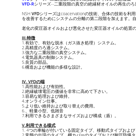
VFD-R
シリーズ--二重段階の真空の絶縁材オイルの再生のろ
NSH
VFD
シリーズはcoacervationの技術、合体の技
を改善するためにシステムの分離の第二段階を加えます。自由
老化の変圧器オイルおよび悪化させた変圧器オイルの処置
III.特徴
1.有効で、有効な脱水（ガス抜き処理）システム。
2.高精度のろ過システム。
3.強力な二重段階の真空システム。
4.電気器具の制御システム。
5.良質の部品。
6.構造および機能の多様な設計。
IV. VFDの端
1.高性能および有効性。
2.絶縁破壊電圧の価値を非常に高めて下さい。
3.容易な処理および維持。
4.オンライン仕事。
5.より低い維持および取り替えの費用。
6.、軽量小型、低雑音
7.利用できるさまざまなサイズおよび構成（盾）。
V.利用できる様式
1. 4つの車輪が付いている固定タイプ、移動式タイプおよ
2.常態の出現のタイプ、棚カバーのタイプおよび耐圧防爆