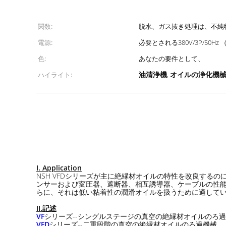
関数:
脱水、ガス抜き処理は、不純
電源:
必要とされる380V/3P/50Hz
色:
あなたの要件として、
油清浄機
オイルの浄化機
ハイライト:
,
I. Application
NSH VFDシリーズが主に絶縁材オイルの特性を改良す
ンサーおよび変圧器、遮断器、相互誘導器、ケーブルの性能
らに、それは低い粘着性の潤滑オイルを扱うために適して
II.記述
VF
シリーズ--シングルステージの真空の絶縁材オイルのろ
VFD
シリーズ--二重段階の真空の絶縁材オイルのろ過機械