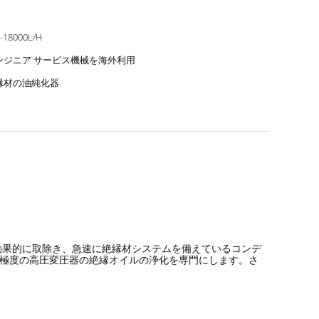
-18000L/H
ンジニア サービス機械を海外利用
縁材の油純化器
を効果的に取除き、急速に絶縁材システムを備えているコンデ
び極度の高圧変圧器の絶縁オイルの浄化を専門にします。さ