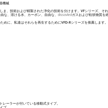
過機械
術を利用しま、技術および精製された浄化の技術を分けます。
VF
シリーズ、そ
な、溶ける水、カーボン、自由な、dissovledガスおよび粒状物質
のために、私達はそれらを再生するために
VFD-R
シリーズを推薦します。
びトレーラーが付いている移動式タイプ。
タイプ。