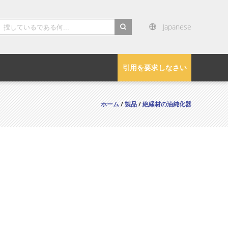
Japanese
search
引用を要求しなさい
ホーム
/
製品
/
絶縁材の油純化器