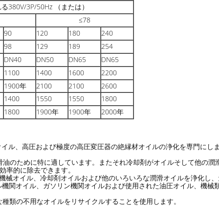
380V/3P/50Hz （または）
≤78
90
120
180
240
98
129
189
254
DN40
DN50
DN65
DN65
1100
1400
1600
2200
1900年
2100
2100
2600
1400
1550
1550
1800
1800
1900年
1900年
2000年
オイル、高圧および極度の高圧変圧器の絶縁材オイルの浄化を専門にし
潤滑油のために特に適しています。またそれ冷却剤がオイルそして他の潤
つ効率的に除去できます。
、機械オイル、冷却剤オイルおよび他のいろいろな潤滑オイルを浄化し
ル機関オイル、ガソリン機関オイルおよび使用された油圧オイル、機械
な種類の不用なオイルをリサイクルすることを使用します。