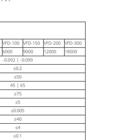
VFD-100
VFD-150
VFD-200
VFD-300
6000
9000
12000
18000
-0.092 | -0.099
≤0.2
≤50
45 | 65
≥75
≤5
≤0.005
≥40
≤4
≤0.1