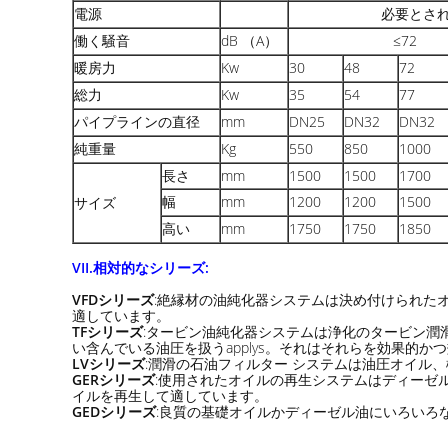
電源
必要とされる
働く騒音
dB （A）
≤72
暖房力
Kw
30
48
72
総力
Kw
35
54
77
パイプラインの直径
mm
DN25
DN32
DN32
純重量
Kg
550
850
1000
長さ
mm
1500
1500
1700
幅
mm
1200
1200
1500
サイズ
高い
mm
1750
1750
1850
VII.相対的なシリーズ:
VFDシリーズ
:絶縁材の油純化器システムは決め付けられた
適しています。
TFシリーズ
:タービン油純化器システムは浄化のタービン
い含んでいる油圧を扱うapplys。それはそれらを効果的か
LVシリーズ
:潤滑の石油フィルター システムは油圧オイル
GERシリーズ
:使用されたオイルの再生システムはディーゼ
イルを再生して適しています。
GEDシリーズ
:良質の基礎オイルかディーゼル油にいろいろ