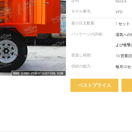
証明:
ISO,CE
モデル番号:
VFD
最小注文数量:
1 セット
パッケージの詳細:
湿気への
よび衝撃
受渡し時間:
10 営業日
供給の能力:
毎月50
ベストプライス