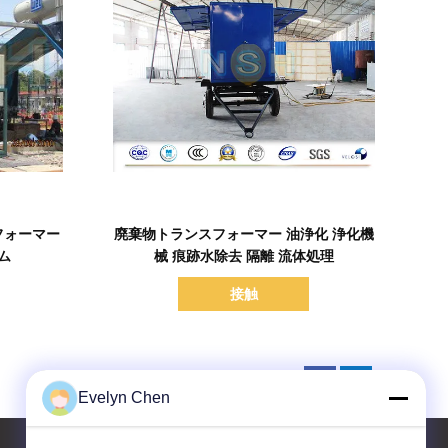
詳細を表示
フォーマー
廃棄物トランスフォーマー 油浄化 浄化機
ム
械 痕跡水除去 隔離 流体処理
接触
Evelyn Chen