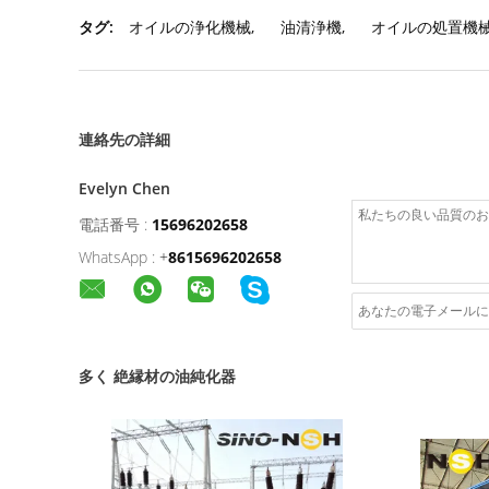
タグ:
オイルの浄化機械
,
油清浄機
,
オイルの処置機
連絡先の詳細
Evelyn Chen
電話番号 :
15696202658
WhatsApp :
+
8615696202658
多く 絶縁材の油純化器