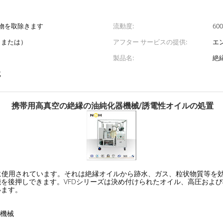
物を取除きます
流動度:
600
 （または）
アフター サービスの提供:
エ
製品名:
絶
械
携帯用高真空の絶縁の油純化器機械/誘電性オイルの処置
るのに使用されています。それは絶縁オイルから跡水、ガス、粒状物質等
を後押しできます。VFDシリーズは決め付けられたオイル、高圧およ
います。
過機械