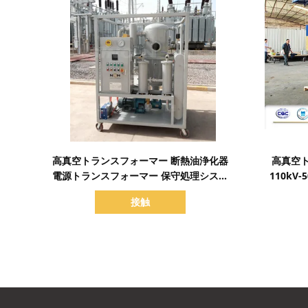
詳細を表示
高真空トランスフォーマー 断熱油浄化器
高真空
電源トランスフォーマー 保守処理システ
110kV
ム
接触