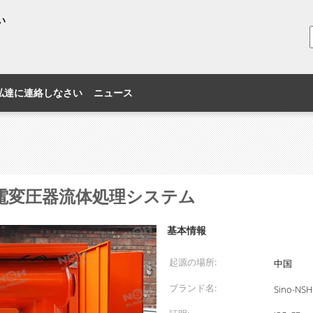
い
私達に連絡しなさい
ニュース
電変圧器流体処理システム
基本情報
起源の場所:
中国
ブランド名:
Sino-NSH