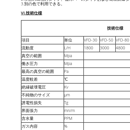
3.別の色で利用できる。
VI.技術仕様
技術仕様
項目
単位
VFD-30
VFD-50
VFD-80
流動度
L/H
1800
3000
4800
真空の範囲
Mpa
働き圧力
Mpa
最高の真空の範囲
Pa
温度較差
℃
絶縁破壊電圧
Kv
不純物のサイズ
μm
誘電性損失
Tg
界面張力
mn/m
含水量
PPM
ガス内容
%