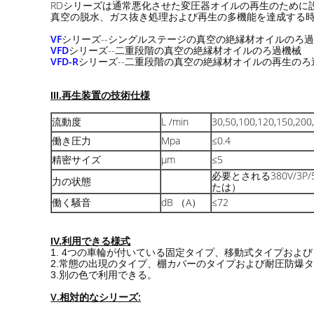
RDシリーズは通常悪化させた変圧器オイルの再生のために
真空の脱水、ガス抜き処理および再生の多機能を達成する
VF
シリーズ--シングルステージの真空の絶縁材オイルのろ
VFD
シリーズ--二重段階の真空の絶縁材オイルのろ過機械
VFD-R
シリーズ--二重段階の真空の絶縁材オイルの再生のろ
III.再生装置の技術仕様
流動度
L /min
30,50,100,120,150,200
働き圧力
Mpa
≤0.4
精密サイズ
μm
≤5
必要とされる380V/3P/
力の状態
たは）
働く騒音
dB （A）
≤72
IV.利用できる様式
1. 4つの車輪が付いている固定タイプ、移動式タイプおよ
2.常態の出現のタイプ、棚カバーのタイプおよび耐圧防爆
3.別の色で利用できる。
V.相対的なシリーズ: