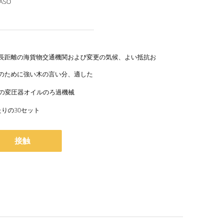
SASO
長距離の海貨物交通機関および変更の気候、よい抵抗お
のために強い木の言い分、適した
日の変圧器オイルのろ過機械
たりの30セット
接触