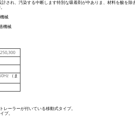
設計され、汚染する中断します特別な吸着剤が中ありま、材料を酸を除
時。
過機械
過機械
,250,300
50Hz （ま
びトレーラーが付いている移動式タイプ。
タイプ。