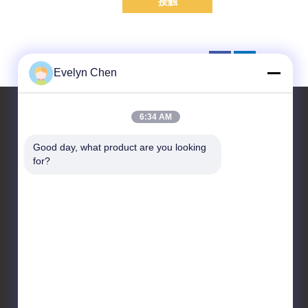
接触
Evelyn Chen
6:34 AM
Good day, what product are you looking 
お問い合わせ
for?
Sino-NSH Oil Purifier
Manufacture Co., Ltd
1904商工会議所 広島市 湖北
区 香港京2丁目
86-23-67725736
sinonsh96@sino-
purification.com