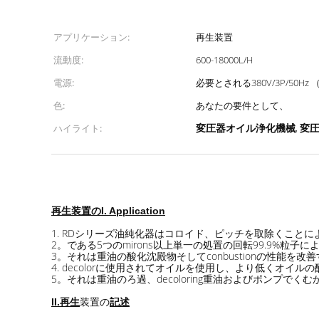
アプリケーション:
再生装置
流動度:
600-18000L/H
電源:
必要とされる380V/3P/50Hz
色:
あなたの要件として、
変圧器オイル浄化機械
変
ハイライト:
,
再生装置のI. Application
1. RDシリーズ油純化器はコロイド、ピッチを取除くことによ
2。である5つのmirons以上単一の処置の回転99.9%粒
3。それは重油の酸化沈殿物そしてconbustionの性能を
4. decolorに使用されてオイルを使用し、より低くオ
5。それは重油のろ過、decoloring重油およびポンプ
再生
装置の
II.
記述