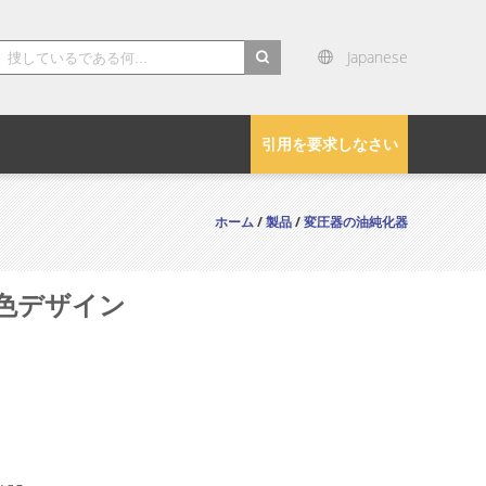
Japanese
search
引用を要求しなさい
ホーム
/
製品
/
変圧器の油純化器
ム色デザイン