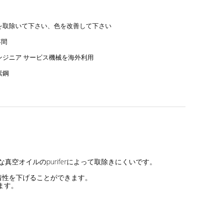
を取除いて下さい、色を改善して下さい
年間
ンジニア サービス機械を海外利用
素鋼
真空オイルのpuriferによって取除きにくいです。
の粘着性を下げることができます。
ます。