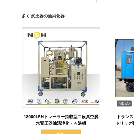
多く 変圧器の油純化器
詳細を表示
18000LPHトレーラー搭載型二段真空脱
トランス
水変圧器油清浄化・ろ過機
トリック強
ーで