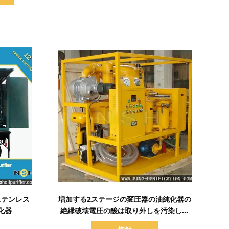
詳細を表示
ステンレス
増加する2ステージの変圧器の油純化器の
化器
絶縁破壊電圧の酸は取り外しを汚染しま
す