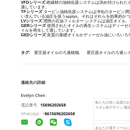
VFDシリーズ
:絶縁材の油純化器システムは決め付けられた
適しています。
TFシリーズ
:タービン油純化器システムは浄化のタービン
い含んでいる油圧を扱うapplys。それはそれらを効果的か
LVシリーズ
:潤滑の石油フィルター システムは油圧オイル
GERシリーズ
:使用されたオイルの再生システムはディー
イルを再生して適しています。
GEDシリーズ
:良質の基礎オイルかディーゼル油にいろいろ
タグ:
変圧器オイルのろ過植物
,
変圧器オイルのろ過シ
連絡先の詳細
Evelyn Chen
電話番号 :
15696202658
WhatsApp :
+
8615696202658