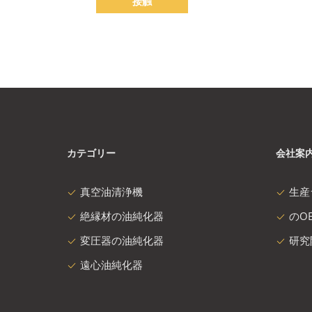
接触
カテゴリー
会社案
真空油清浄機
生産
絶縁材の油純化器
のOE
変圧器の油純化器
研究
遠心油純化器