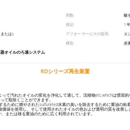
関数:
酸
保証:
1 
 （または）
アフター サービスの提供:
エ
構造:
炭
圧器オイルのろ過システム
RDシリーズ再生装置
って汚れたオイルの変化を浄化して適して、沈積物etc.whichは慣習的な
子によって取除くことができます。
改善するために燃やされたsulfureted水素の臭いを除去するために重油
イルの酸価値を使用し、そして使用されたオイルの色および透明の質を改善し
でくむか、または移る重油のために広く利用されています。