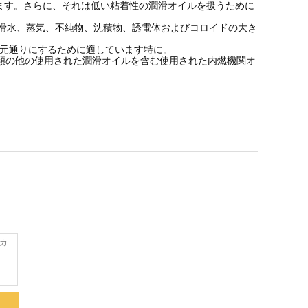
ます。さらに、それは低い粘着性の潤滑オイルを扱うために
滑水、蒸気、不純物、沈積物、誘電体およびコロイドの大き
、元通りにするために適しています特に。
類の他の使用された潤滑オイルを含む使用された内燃機関オ