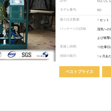
証明:
ISO, CE, 
モデル番号:
RD
最小注文数量:
1 セット
パッケージの詳細:
湿気への
よび衝撃
受渡し時間:
10仕事
供給の能力:
1ヶ月あ
ベストプライス