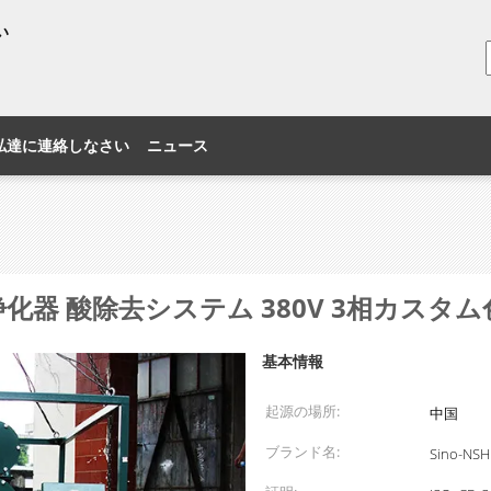
い
私達に連絡しなさい
ニュース
化器 酸除去システム 380V 3相カスタ
基本情報
起源の場所:
中国
ブランド名:
Sino-NSH